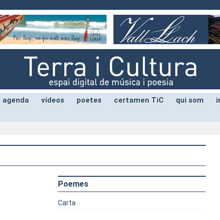
agenda
vídeos
poetes
certamen TiC
qui som
i
Poemes
Carta