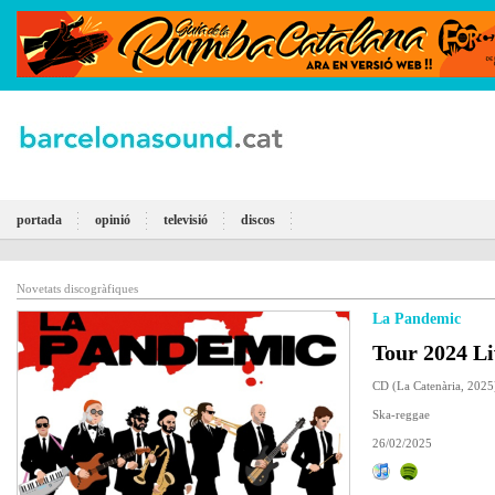
portada
opinió
televisió
discos
Novetats discogràfiques
La Pandemic
Tour 2024 Li
CD (La Catenària, 2025
Ska-reggae
26/02/2025