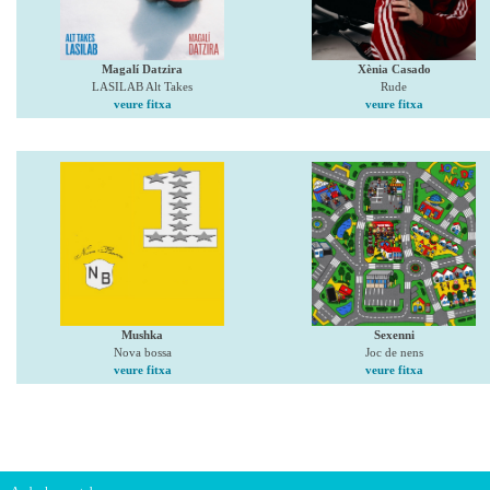
Magalí Datzira
Xènia Casado
LASILAB Alt Takes
Rude
veure fitxa
veure fitxa
Mushka
Sexenni
Nova bossa
Joc de nens
veure fitxa
veure fitxa