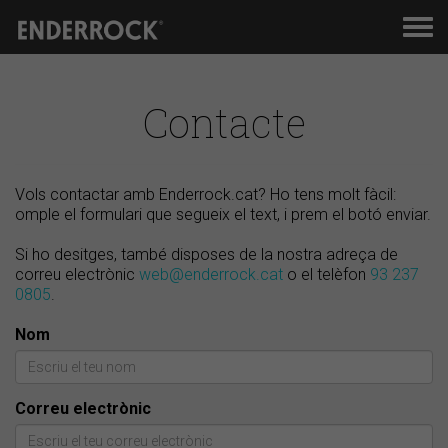
Men
de
nav
Contacte
Vols contactar amb Enderrock.cat? Ho tens molt fàcil:
omple el formulari que segueix el text, i prem el botó enviar.
Si ho desitges, també disposes de la nostra adreça de
correu electrònic
web@enderrock.cat
o el telèfon
93 237
0805
.
Nom
Correu electrònic