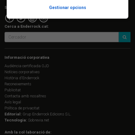
Segueix-nos a:
Gestionar opcions
Cerca a Enderrock.cat:
Informació corporativa
Audiència certificada OJD
Notícies corporatives
Història d'Enderrock
Reconeixements
Publicitat
Contacta amb nosaltres
Avís legal
Política de privacitat
Editorial:
Grup Enderrock Edicions S.L.
Tecnologia:
Sobrevia.net
Amb la col·laboració de: