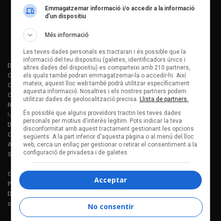
Emmagatzemar informació i/o accedir a la informació
d’un dispositiu
Més informació
Les teves dades personals es tractaran i és possible que la
informació del teu dispositiu (galetes, identificadors únics i
Director editorial:
Lluís Gendrau
altres dades del dispositiu) es comparteixi amb 210 partners,
Cap de redacció Enderrock:
Jordi Martí Fabra
els quals també podran emmagatzemar-la o accedir-hi. Així
mateix, aquest lloc web també podrà utilitzar específicament
Coordinació EDR i enderrock.cat:
Èlia Gea
aquesta informació. Nosaltres i els nostres partners podem
Coordinació Anuari de la Música:
Helena M. Alegret
utilitzar dades de geolocalització precisa.
Llista de partners.
Redacció:
Ferran Amado, Maria Folqué, Èlia Gea, Jordi Martí, Helena
És possible que alguns proveïdors tractin les teves dades
Morén Alegret, Joaquim Vilarnau i Sergi Núñez
personals per motius d'interès legítim. Pots indicar la teva
Disseny i maquetació:
Manuel Cuyàs
disconformitat amb aquest tractament gestionant les opcions
Caps de fotografia:
Juan Miguel Morales
següents. A la part inferior d'aquesta pàgina o al menú del lloc
Assessorament lingüístic:
Berta Herreros
web, cerca un enllaç per gestionar o retirar el consentiment a la
configuració de privadesa i de galetes.
Subscripcions:
Rosa E. Massaguer
Gerència i projectes:
Jordi Novell
Acceptar
Publicitat i producció:
Rosa E. Massaguer
Direcció financera i administració:
Anna Gris
c. Mallorca, 221, sobreàtic · 08008 Barcelona Tel. 93 237 08 05
No consentir