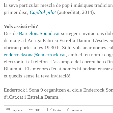
la seva particular mescla de pop i músiques tradicion
primer disc,
Capítol pilot
(autoeditat, 2014).
Vols assistir-hi?
Des de
BarcelonaSound.cat
sortegem invitacions doble
de maig a l'Antiga Fàbrica Estrella Damm. L'esdeven
obriran portes a les 19.30 h. Si hi vols anar només ca
enderrocksona@enderrock.cat
, amb el teu nom i cog
electrònic i el telèfon. L'assumpte del correu heu d'
Blaumut'. Els menors d'edat només hi podran entrar 
et quedis sense la teva invitació!
Enderrock i Sona 9 organitzen el cicle Enderrock So
d'iCat.cat i Estrella Damm.
Imprimir
PDF
Enviar
Correcció