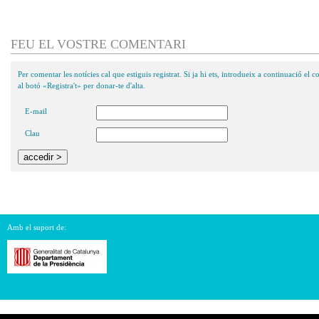
FEU EL VOSTRE COMENTARI
Per comentar les notícies cal que estiguis registrat. Si ja hi ets, introdueix a continuació el co
al botó «Registra't» per donar-te d'alta.
E-mail
Clau
Amb el suport de: