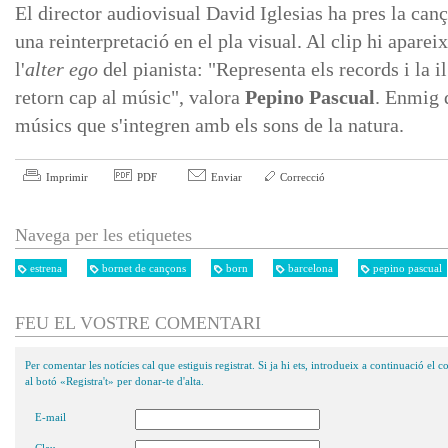
El director audiovisual David Iglesias ha pres la can
una reinterpretació en el pla visual. Al clip hi aparei
l'
alter ego
del pianista: "Representa els records i la i
retorn cap al músic", valora
Pepino Pascual
. Enmig d
músics que s'integren amb els sons de la natura.
Imprimir
PDF
Enviar
Correcció
Navega per les etiquetes
estrena
bornet de cançons
born
barcelona
pepino pascual
FEU EL VOSTRE COMENTARI
Per comentar les notícies cal que estiguis registrat. Si ja hi ets, introdueix a continuació el co
al botó «Registra't» per donar-te d'alta.
E-mail