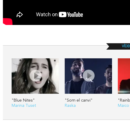
VÍDE
"Blue Nites"
"Som el canvi"
"Rain
Marina Tuset
Raska
Maico