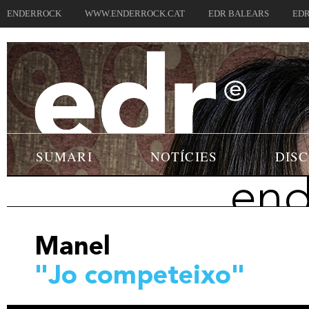
ENDERROCK
WWW.ENDERROCK.CAT
EDR BALEARS
EDR
SUMARI
NOTÍCIES
DIS
end
Manel
"Jo competeixo"