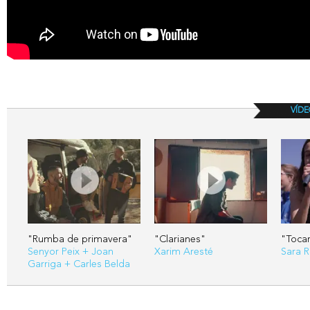
VÍDE
"Rumba de primavera"
"Clarianes"
"Tocar
Senyor Peix + Joan
Xarim Aresté
Sara 
Garriga + Carles Belda