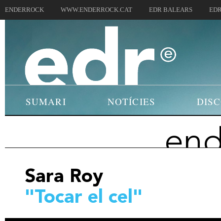
ENDERROCK
WWW.ENDERROCK.CAT
EDR BALEARS
EDR
SUMARI
NOTÍCIES
DIS
end
Sara Roy
"Tocar el cel"