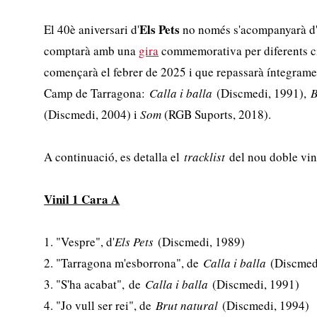
Els Pets
El 40è aniversari d'
no només s'acompanyarà d'a
comptarà amb una
gira
commemorativa per diferents ci
començarà el febrer de 2025 i que repassarà íntegrament
Camp de Tarragona:
Calla i balla
(Discmedi, 1991),
B
(Discmedi, 2004) i
Som
(RGB Suports, 2018).
A continuació, es detalla el
tracklist
del nou doble vin
Vinil 1 Cara A
1. "Vespre", d'
Els Pets
(Discmedi, 1989)
2. "Tarragona m'esborrona", de
Calla i balla
(Discmed
3. "S'ha acabat", de
Calla i balla
(Discmedi, 1991)
4. "Jo vull ser rei", de
Brut natural
(Discmedi, 1994)