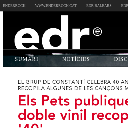
ENDERROCK
WWW.ENDERROCK.CAT
EDR BALEARS
EDR
SUMARI
NOTÍCIES
DIS
EL GRUP DE CONSTANTÍ CELEBRA 40 A
RECOPILA ALGUNES DE LES CANÇONS M
Els Pets publiqu
doble vinil recop