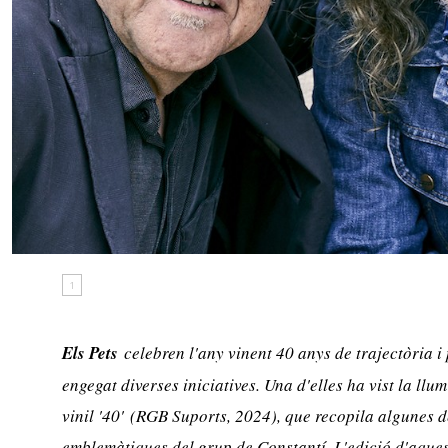
1
Els Pets
celebren l'any vinent 40 anys de trajectòria
engegat diverses iniciatives. Una d'elles ha vist la llum
vinil '
40'
(RGB Suports, 2024), que recopila algunes d
emblemàtiques del grup de Constantí. L'edició d'aques