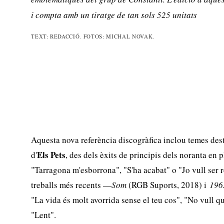
i compta amb un tiratge de tan sols 525 unitats
TEXT: REDACCIÓ. FOTOS: MICHAL NOVAK.
Aquesta nova referència discogràfica inclou temes dest
Els Pets
d'
, des dels èxits de principis dels noranta en
"Tarragona m'esborrona", "S'ha acabat" o "Jo vull ser re
treballs més recents —
Som
(RGB Suports, 2018) i
19
"La vida és molt avorrida sense el teu cos", "No vull q
"Lent".