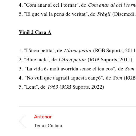
4. "Com anar al cel i tornar", de
Com anar al cel i torn
5. "El que val la pena de veritat", de
Fràgil
(Discmedi,
Vinil 2 Cara A
1. "L'àrea petita", de
L'àrea petita
(RGB Suports, 2011
2. "Blue tack", de
L'àrea petita
(RGB Suports, 2011)
3. "La vida és molt avorrida sense el teu cos", de
So
4. "No vull que t'agradi aquesta cançó", de
Som
(RGB 
5. "Lent", de
1963
(RGB Suports, 2022)
Anterior
Terra i Cultura