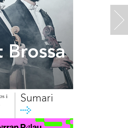
>
t Brossa
os i
Sumari
e