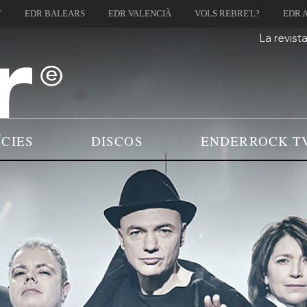
T
EDR BALEARS
EDR VALENCIÀ
VOLS REBRE'L?
EDR 
La revist
ÍCIES
DISCOS
ENDERROCK T