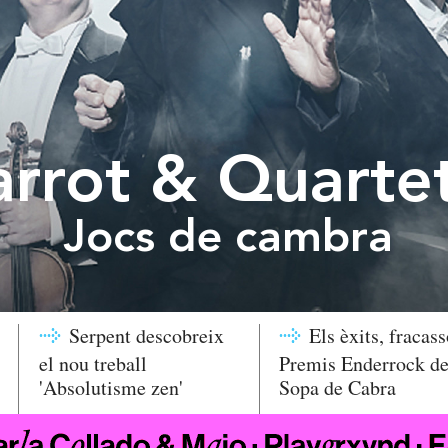
rrot & Quarte
Jocs de cambra
Serpent descobreix
Els èxits, fracass
el nou treball
Premis Enderrock d
'Absolutisme zen'
Sopa de Cabra