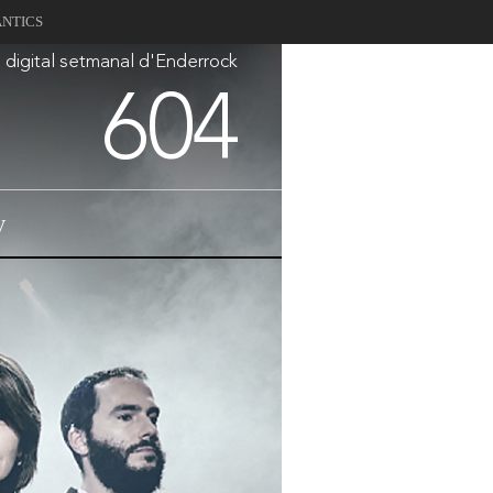
ANTICS
a digital setmanal d'Enderrock
604
V