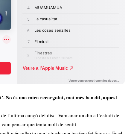
nt'. No és una mica recargolat, mai més ben dit, aquest
l de l’última cançó del disc. Vam anar un dia a l’estudi de
 i vam pensar que tenia molt de sentit.
molt més reflexiu que tots els que havíem fet fins ara. És el