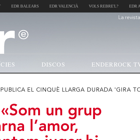
T
EDR BALEARS
EDR VALENCIÀ
VOLS REBRE'L?
EDR 
La revist
ÍCIES
DISCOS
ENDERROCK T
PUBLICA EL CINQUÈ LLARGA DURADA 'GIRA T
 «Som un grup
rna l’amor,