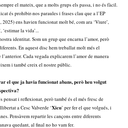
sempre el mateix, que a molts grups els passa, i no és fàcil.
cat és prohibir-nos paraules i frases clau que a l’EP
 2025) ens havien funcionat molt bé, com ara ‘Viure’,
 ‘estimar la vida’...
nostra identitat. Som un grup que encarna l’amor, però
iferents. En aquest disc hem treballat molt més el
e l’anterior. Cada vegada explicarem l’amor de manera
eixem i també creix el nostre públic.
ar el que ja havia funcionat abans, però heu volgut
spectiva?
 pensat i reflexionat, però també és el més fresc de
Xicu
libertat a Cesc Valverde ‘
’ per fer el que volgués, i
nes. Pensàvem repartir les cançons entre diferents
anava quedant, al final no ho vam fer.