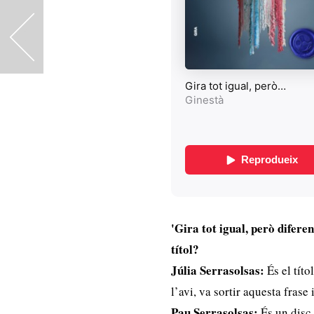
<
'Gira tot igual, però difere
títol?
Júlia Serrasolsas:
És el títo
l’avi, va sortir aquesta frase
Pau Serrasolsas:
És un disc 