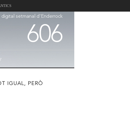
ANTICS
a digital setmanal d'Enderrock
606
V
OT IGUAL, PERÒ