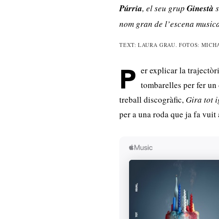
Púrria
, el seu grup
Ginestà
s
nom gran de l’escena musica
TEXT: LAURA GRAU. FOTOS: MICH
er explicar la trajectòr
P
tombarelles per fer un
treball discogràfic,
Gira tot i
per a una roda que ja fa vuit