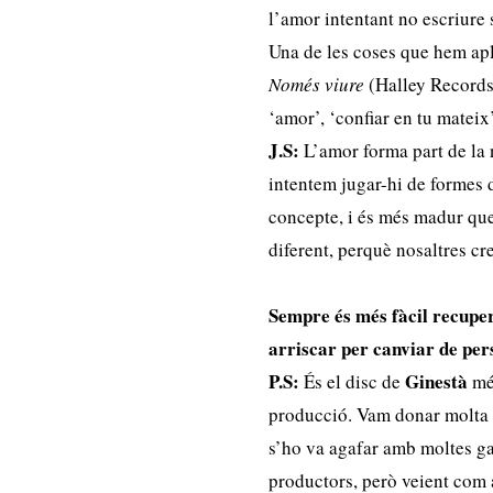
l’amor intentant no escriure 
Una de les coses que hem apli
Només viure
(Halley Records,
‘amor’, ‘confiar en tu mateix’,
J.S:
L’amor forma part de la 
intentem jugar-hi de formes d
concepte, i és més madur qu
diferent, perquè nosaltres cr
Sempre és més fàcil recuper
arriscar per canviar de per
P.S:
Ginestà
És el disc de
més
producció. Vam donar molta l
s’ho va agafar amb moltes ga
productors, però veient com 