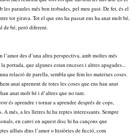
 les paraules més ben trobades, pel meu gust. De fet, és el
re tot girava. Tot el que ens ha passat ens ha anat molt bé,
l de bé, però diferent.
m l’amor des d’una altra perspectiva, amb moltes més
la portada, que algunes estan enceses i altres apagades...
a relació de parella, sembla que fem les mateixes coses.
 hem anat aprenent de totes les coses que ens han anat
 han anat molt bé i d’altres que no tant.
rent
és aprendre i tornar a aprendre després de cops,
. A més, a les lletres hi ha reptes interessants. Sempre
onals, en canvi en aquest disc hi ha cançons que
es aïllats dins l’amor o històries de ficció, com