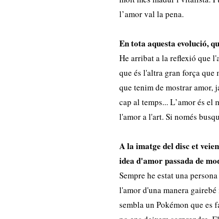
l
’
amor val la pena.
En tota aquesta evolució, qu
He arribat a la reflexió que l
que és l'altra gran força que
que tenim de mostrar amor, ja
cap al temps... L
’
amor és el 
l'amor a l'art. Si només busq
A la imatge del disc et vei
idea d
'amor
passada de mo
Sempre he estat una persona 
l'amor d'una manera gairebé 
sembla un Pokémon que es fa 