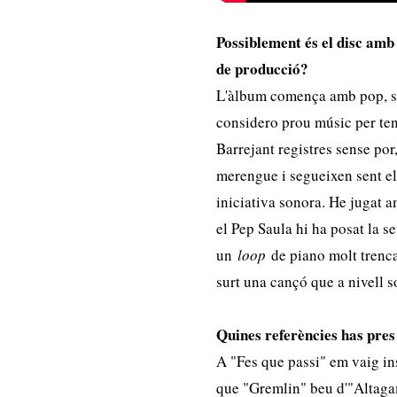
Possiblement
é
s el disc amb
de producció
?
L'àlbum comença amb pop, se'
considero prou músic per teni
Barrejant registres sense po
merengue i segueixen sent el
iniciativa sonora. He jugat 
el Pep Saula hi ha posat la s
un
loop
de piano molt trenca
surt una cançó que a nivell s
Quines referències has pres
A "Fes que passi" em vaig in
que "Gremlin" beu d'"Altag