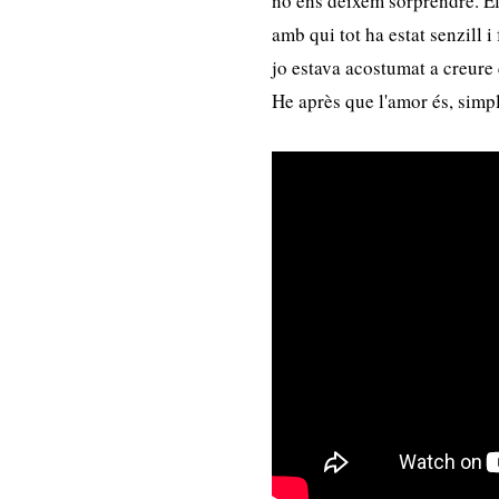
no ens deixem sorprendre. El
amb qui tot ha estat senzill i
jo estava acostumat a creure
He après que l'amor és, simpl