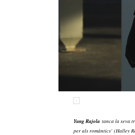
1
Yung Rajola
tanca la seva tr
per als rom
à
ntics'
(Halley Re