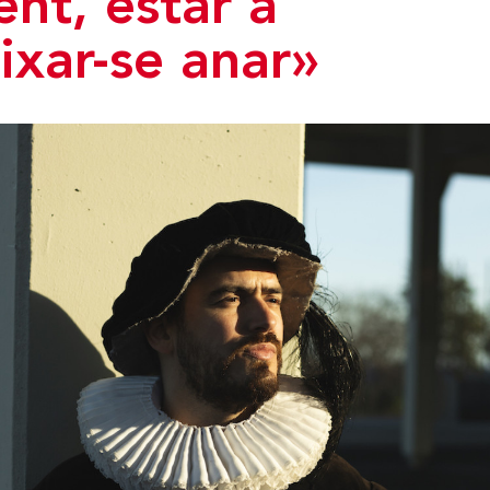
nt, estar a
ixar-se anar»