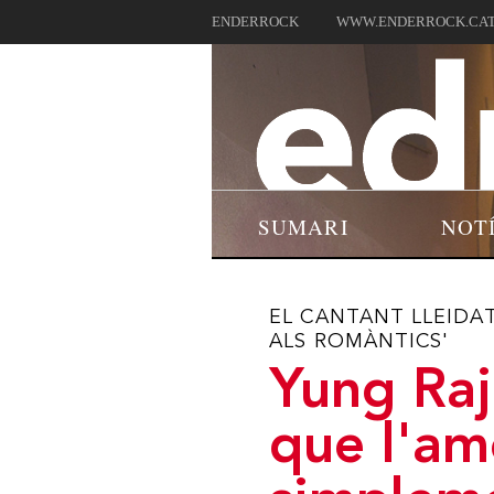
ENDERROCK
WWW.ENDERROCK.CA
SUMARI
NOT
EL CANTANT LLEIDAT
ALS ROMÀNTICS'
Yung Raj
que l'am