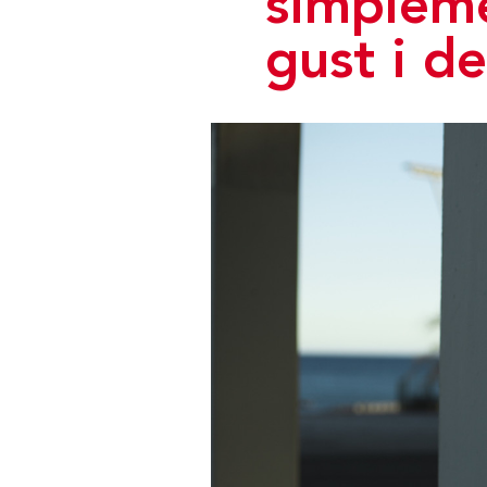
simpleme
gust i de