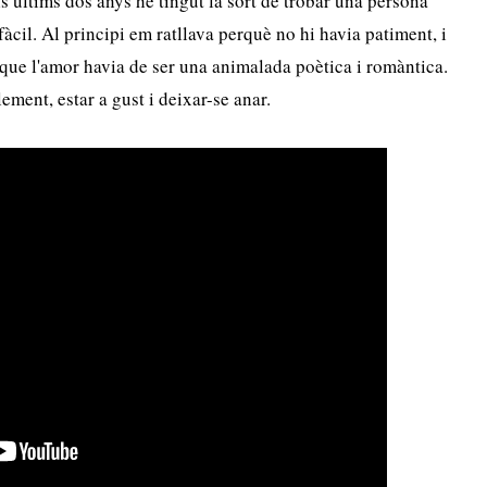
s últims dos anys he tingut la sort de trobar una persona
 fàcil. Al principi em ratllava perquè no hi havia patiment, i
 que l'amor havia de ser una animalada poètica i romàntica.
ement, estar a gust i deixar-se anar.