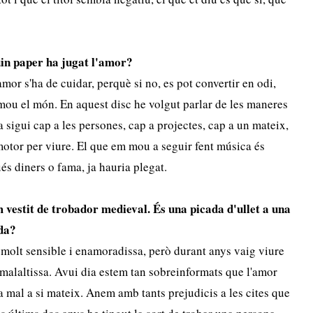
in paper ha jugat l
'amor?
'amor s'ha de cuidar, perquè si no, es pot convertir en odi,
 mou el món. En aquest disc he volgut parlar de les maneres
 sigui cap a les persones, cap a projectes, cap a un mateix,
motor per viure. El que em mou a seguir fent música és
ués diners o fama, ja hauria plegat.
em vestit de trobador medieval.
É
s una picada d'ullet a una
da?
molt sensible i enamoradissa, però durant anys vaig viure
malaltissa. Avui dia estem tan sobreinformats que l'amor
mal a si mateix. Anem amb tants prejudicis a les cites que