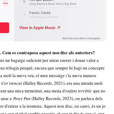
.
Com
es contraposa aquest nou disc als anteriors?
tens un bagatge suficient per mirar enrere i donar valor a
na trilogia perquè, encara que sempre hi hagi un concepte
a molt la meva veu, el meu missatge i la meva manera
,
Cor trencat
(Halley Records, 2021), era una mirada molt
scent una mica turmentat, una mena d'
enfant terrible
que no
 anar a
Peter Pan
(Halley Records, 2023), on parlava dels
por d'entrar a la trentena. Aquest nou disc, en canvi, és un jo
tot i que el títol sembla negatiu, el que et diu és que sí, que