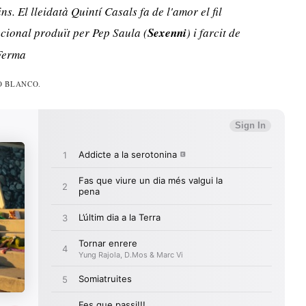
ins. El lleidatà Quintí Casals fa de l'amor el fil
cional produït per Pep Saula (
Sexenni
) i farcit de
 Ferma
O BLANCO.