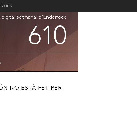
ANTICS
a digital setmanal d'Enderrock
610
V
ÓN NO ESTÀ FET PER