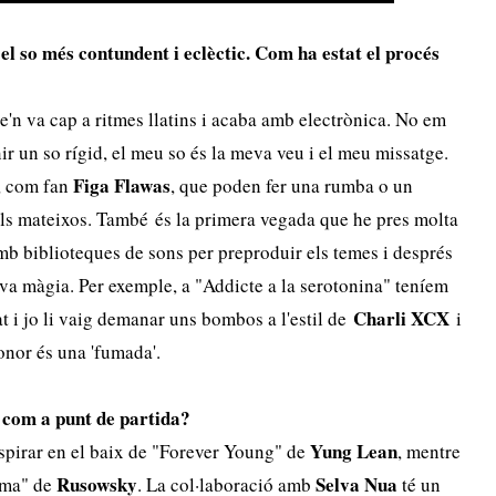
 el so més contundent i eclèctic. Com ha estat el proc
é
s
n va cap a ritmes llatins i acaba amb electrònica. No em
r un so rígid, el meu so és la meva veu i el meu missatge.
Figa Flawas
r, com fan
, que poden fer una rumba o un
ls mateixos. També és la primera vegada que he pres molta
amb biblioteques de sons per preproduir els temes i després
eva màgia. Per exemple, a "Addicte a la serotonina" teníem
Charli XCX
t i jo li vaig demanar uns bombos a l'estil de
i
onor és una 'fumada'.
 com a punt de partida?
Yung Lean
spirar en el baix de "Forever Young" de
, mentre
Rusowsky
Selva Nua
ama" de
. La col·laboració amb
té un