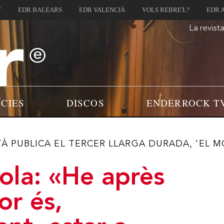
T
EDR BALEARS
EDR VALENCIÀ
VOLS REBRE'L?
EDR 
La revist
ÍCIES
DISCOS
ENDERROCK T
À PUBLICA EL TERCER LLARGA DURADA, 'EL M
ola: «He après
or és,