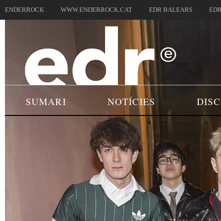
ENDERROCK
WWW.ENDERROCK.CAT
EDR BALEARS
EDR
SUMARI
NOTÍCIES
DIS