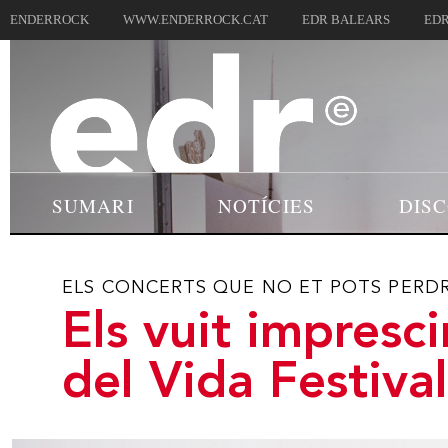
ENDERROCK
WWW.ENDERROCK.CAT
EDR BALEARS
EDR
SUMARI
NOTÍCIES
DIS
ELS CONCERTS QUE NO ET POTS PERDRE
Els vuit impresc
del Vida Festiva