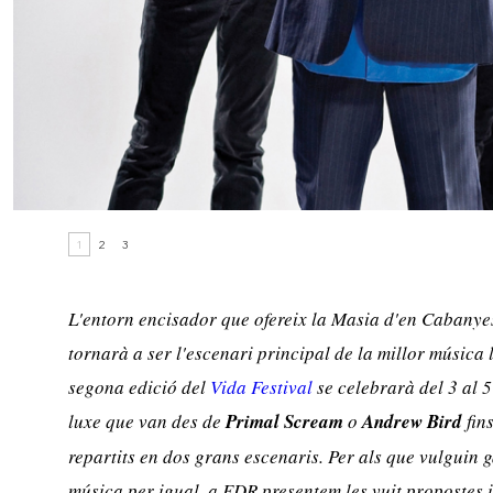
1
2
3
L'entorn encisador que ofereix la Masia d'en Cabanyes
tornarà a ser l'escenari principal de la millor música 
segona edició del
Vida Festival
se celebrarà del 3 al 5
luxe que van des de
Primal Scream
o
Andrew Bird
fin
repartits en dos grans escenaris. Per als que vulguin g
música per igual, a EDR presentem les vuit propostes 