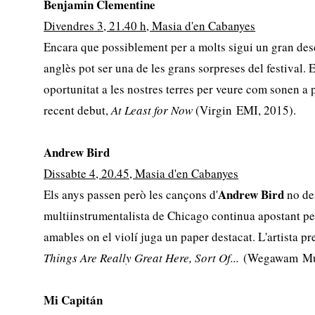
Benjamin Clementine
Divendres 3, 21.40 h, Masia d'en Cabanyes
Encara que possiblement per a molts sigui un gran des
anglès pot ser una de les grans sorpreses del festival. 
oportunitat a les nostres terres per veure com sonen a 
recent debut,
At Least for Now
(Virgin EMI, 2015).
Andrew Bird
Dissabte 4, 20.45, Masia d'en Cabanyes
Andrew Bird
Els anys passen però les cançons d'
no dei
multiinstrumentalista de Chicago continua apostant p
amables on el violí juga un paper destacat. L'artista pr
Things Are Really Great Here, Sort Of...
(Wegawam Mus
Mi Capitán