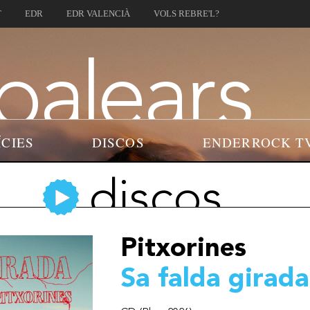
T
EDR
EDR VALENCIÀ
VOLS REBRE'L?
ÍCIES
DISCOS
ENDERROCK T
discos
Pitxorines
Sa falda girada