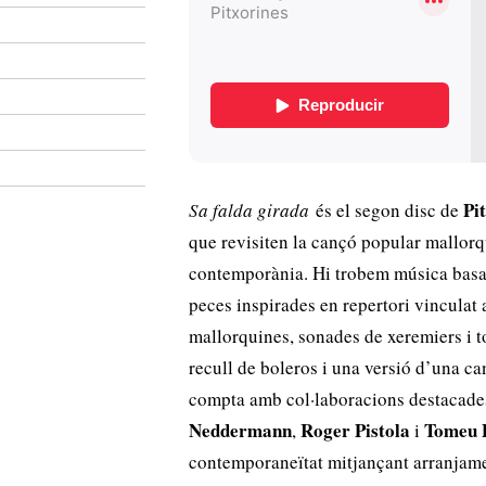
Pi
Sa falda girada
és el segon disc de
que revisiten la cançó popular mallorq
contemporània. Hi trobem música basad
peces inspirades en repertori vinculat a
mallorquines, sonades de xeremiers i
recull de boleros i una versió d’una ca
compta amb col·laboracions destacad
Neddermann
Roger Pistola
Tomeu 
,
i
contemporaneïtat mitjançant arranjame