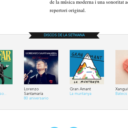
de la música moderna i una sonoritat ac
repertori original.
DISCOS DE LA SETMANA
Lorenzo
Gran Amant
Xangui
o...
Santamaría
La muntanya
Batecs
80 aniversario