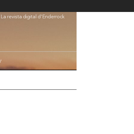
La revista digital d'Enderrock
V