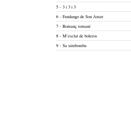
5 - 3 i 3 i 3
6 - Fandango de Son Amar
7 - Romanç romaní
8 - M’esclat de boleros
9 - Sa ximbomba