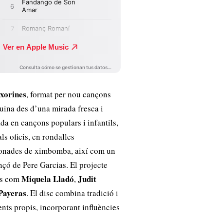
txorines
, format per nou cançons
uina des d’una mirada fresca i
a en cançons populars i infantils,
ls oficis, en rondalles
 tonades de ximbomba, així com un
nçó de Pere Garcias. El projecte
Miquela Lladó
Judit
es com
,
Payeras
. El disc combina tradició i
nts propis, incorporant influències