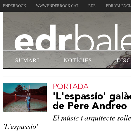
ENDERROCK
WWW.ENDERROCK.CAT
EDR
EDR VALENCI
SUMARI
NOTÍCIES
DIS
PORTADA
'L'espassio' galà
de Pere Andreo
El músic i arquitecte sol
'L'espassio'