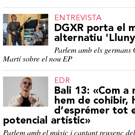
ENTREVISTA
DGXR porta el m
alternatiu 'Llun
Parlem amb els germans 
Martí sobre el nou EP
EDR
Bali 13: «Com a 
hem de cohibir,
d’esprémer tot e
potencial artístic»
Parlem amb el músic i cantant reusenc del