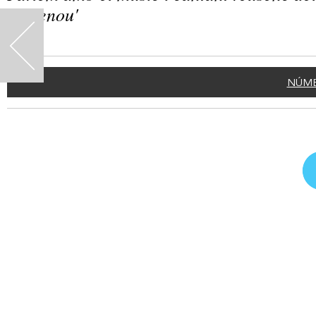
'Enrenou'
<
NÚME