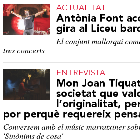
ACTUALITAT
Antònia Font ac
gira al Liceu bar
El conjunt mallorquí co
tres concerts
ENTREVISTA
Mon Joan Tiqua
societat que val
l’originalitat, pe
por perquè requereix pens
Conversem amb el músic marratxiner sobr
'Sinònims de cosa'