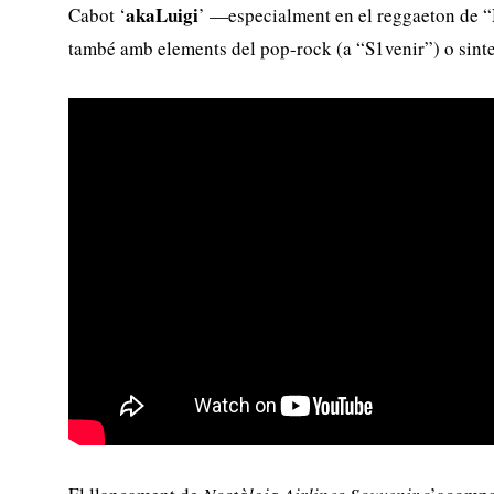
akaLuigi
Cabot ‘
’ —especialment en el reggaeton de 
també amb elements del pop-rock (a “S1venir”) o sinte