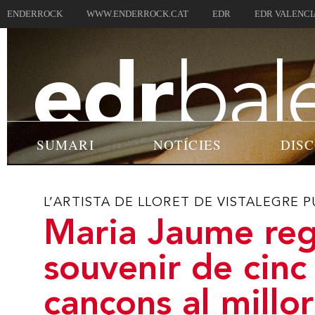
ENDERROCK
WWW.ENDERROCK.CAT
EDR
EDR VALENCI
SUMARI
NOTÍCIES
DIS
L’ARTISTA DE LLORET DE VISTALEGRE P
Maria Jaume reg
souvenir de cinc
cançons al millor