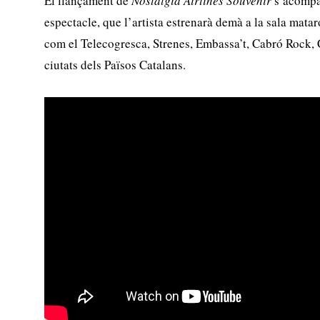
El llançament de
Nostàlgia Airlines Souvenir
s’acompa
espectacle, que l’artista estrenarà demà a la sala mataro
com el Telecogresca, Strenes, Embassa’t, Cabró Rock, C
ciutats dels Països Catalans.