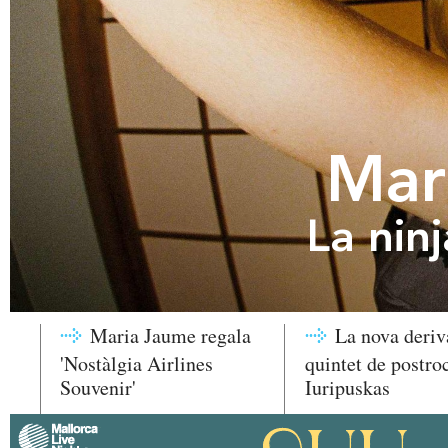
Mar
La nin
Maria Jaume regala
La nova deriv
'Nostàlgia Airlines
quintet de postro
Souvenir'
Iuripuskas