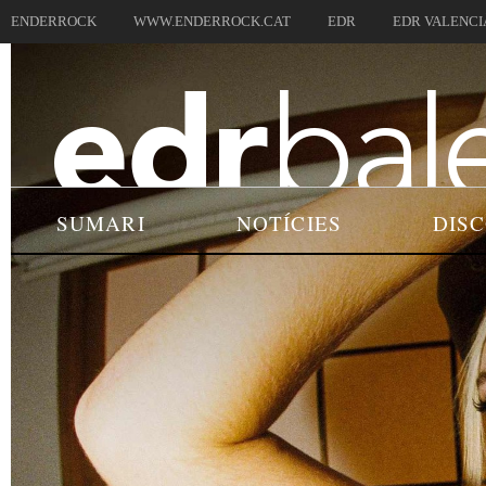
ENDERROCK
WWW.ENDERROCK.CAT
EDR
EDR VALENCI
SUMARI
NOTÍCIES
DIS