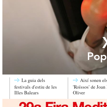
Pop
La guia dels
Així sonen el
festivals d'estiu de les
'Roïssos' de Joan
Illes Balears
Oliver