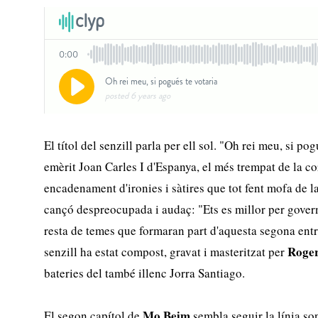
El títol del senzill parla per ell sol. "Oh rei meu, si pog
emèrit Joan Carles I d'Espanya, el més trempat de la co
encadenament d'ironies i sàtires que tot fent mofa de la
cançó despreocupada i audaç: "Ets es millor per govern
resta de temes que formaran part d'aquesta segona ent
Roger
senzill ha estat compost, gravat i masteritzat per
bateries del també illenc Jorra Santiago.
Mo Beim
El segon capítol de
sembla seguir la línia so