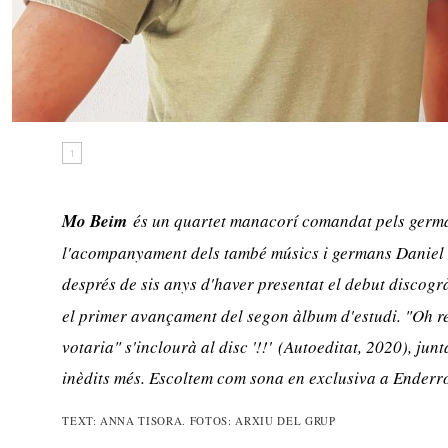
1
Mo Beim
és un quartet manacorí comandat pels germ
l'acompanyament dels també músics i germans Daniel 
després de sis anys d'haver presentat el debut discogr
el primer avançament del segon àlbum d'estudi. "Oh re
votaria" s'inclourà al disc '
!!'
(Autoeditat, 2020), jun
inèdits més. Escoltem com sona en exclusiva a Enderr
TEXT: ANNA TISORA. FOTOS: ARXIU DEL GRUP