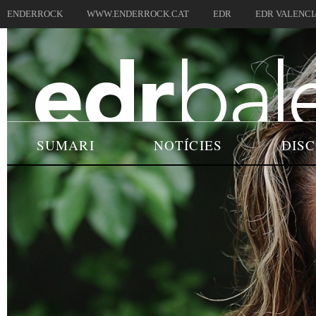
ENDERROCK
WWW.ENDERROCK.CAT
EDR
EDR VALENCI
SUMARI
NOTÍCIES
DIS