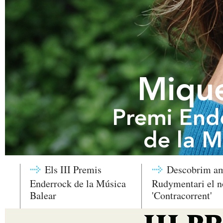
Mique
Premi End
de la M
Els III Premis
Descobrim a
Enderrock de la Música
Rudymentari el n
Balear
'Contracorrent'