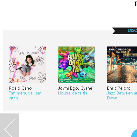
DISC
Rosio Cano
Joymi Ego, Cyane
Enric Peidro
Tan menuda i tan
House de ta tia
Jazz Between a
gran
Dawn
<