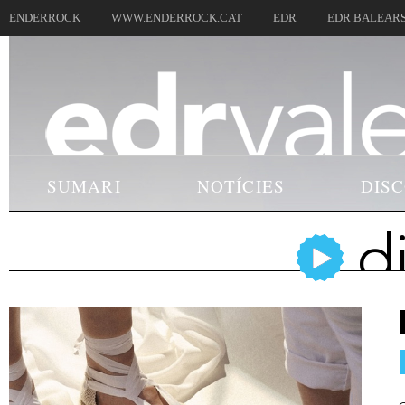
ENDERROCK
WWW.ENDERROCK.CAT
EDR
EDR BALEAR
SUMARI
NOTÍCIES
DIS
d