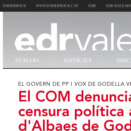
ENDERROCK
WWW.ENDERROCK.CAT
EDR
EDR BALEAR
SUMARI
NOTÍCIES
DIS
EL GOVERN DE PP I VOX DE GODELLA V
El COM denunci
censura política 
d'Albaes de God