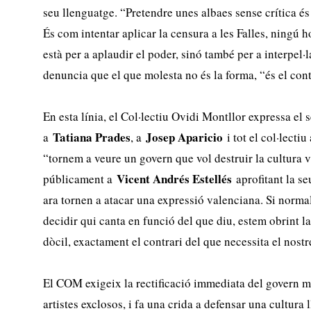
seu llenguatge. “Pretendre unes albaes sense crítica és 
És com intentar aplicar la censura a les Falles, ningú h
està per a aplaudir el poder, sinó també per a interpel·l
denuncia que el que molesta no és la forma, “és el con
En esta línia, el Col·lectiu Ovidi Montllor expressa el s
Tatiana Prades
Josep Aparicio
a
, a
i tot el col·lecti
“tornem a veure un govern que vol destruir la cultura
Vicent Andrés Estellés
públicament a
aprofitant la se
ara tornen a atacar una expressió valenciana. Si norm
decidir qui canta en funció del que diu, estem obrint la
dòcil, exactament el contrari del que necessita el nostr
El COM exigeix la rectificació immediata del govern mun
artistes exclosos, i fa una crida a defensar una cultura ll