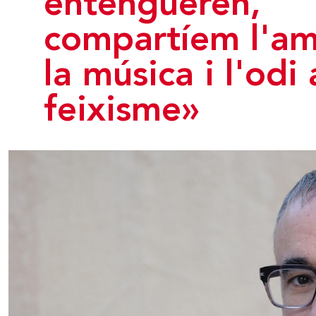
entengueren,
compartíem l'am
la música i l'odi 
feixisme»