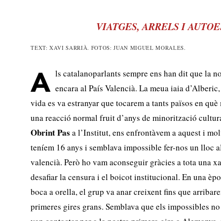
VIATGES, ARRELS I AUTO
TEXT: XAVI SARRIÀ. FOTOS: JUAN MIGUEL MORALES.
ls catalanoparlants sempre ens han dit que la no
A
encara al País Valencià. La meua iaia d’Alberic, 
vida es va estranyar que tocarem a tants països en què 
una reacció normal fruit d’anys de minorització cultu
Obrint Pas
a l’Institut, ens enfrontàvem a aquest i mol
teníem 16 anys i semblava impossible fer-nos un lloc 
valencià. Però ho vam aconseguir gràcies a tota una xa
desafiar la censura i el boicot institucional. En una èp
boca a orella, el grup va anar creixent fins que arribare
primeres gires grans. Semblava que els impossibles no 