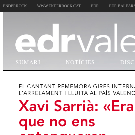
ENDERROCK
WWW.ENDERROCK.CAT
EDR
EDR BALEAR
SUMARI
NOTÍCIES
DIS
EL CANTANT REMEMORA GIRES INTERNA
L'ARRELAMENT I LLUITA AL PAÍS VALENC
Xavi Sarrià: «Era
que no ens