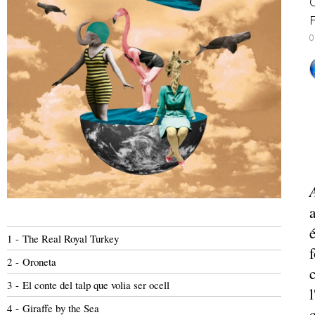
C
F
0
1 - The Real Royal Turkey
f
2 - Oroneta
3 - El conte del talp que volia ser ocell
4 - Giraffe by the Sea