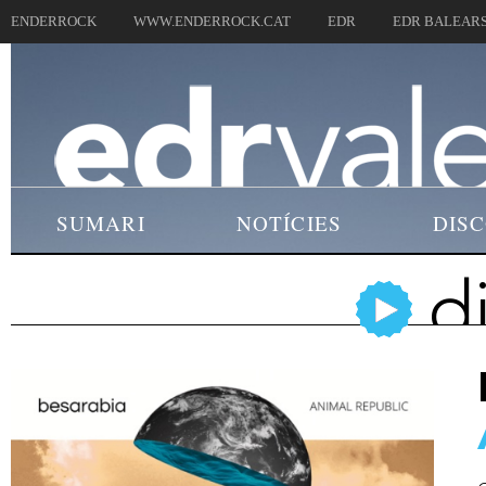
ENDERROCK
WWW.ENDERROCK.CAT
EDR
EDR BALEAR
SUMARI
NOTÍCIES
DIS
d