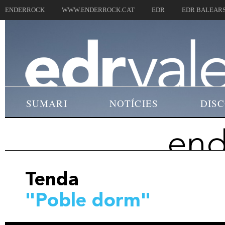
ENDERROCK
WWW.ENDERROCK.CAT
EDR
EDR BALEAR
SUMARI
NOTÍCIES
DIS
end
Tenda
"Poble dorm"