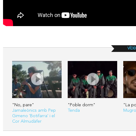
VÍDE
"No, pare"
"Poble dorm"
"La po
Jamaleònics amb Pep
Tenda
Mugr
Gimeno 'Botifarra' i el
Cor Almudàfer