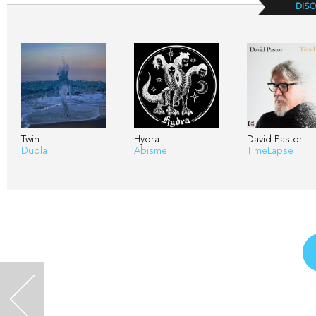
DISC
Twin
Hydra
David Pastor
Dupla
Abisme
TimeLapse
<