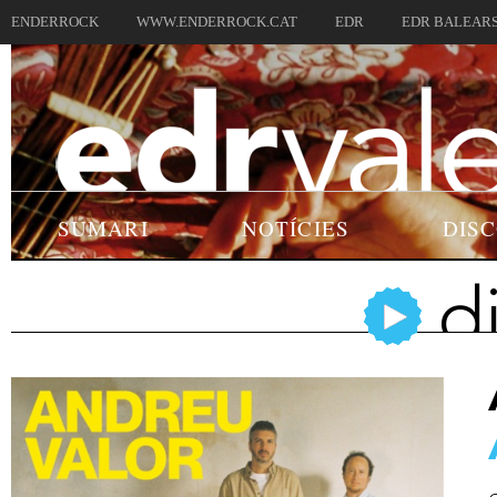
ENDERROCK
WWW.ENDERROCK.CAT
EDR
EDR BALEAR
SUMARI
NOTÍCIES
DIS
d