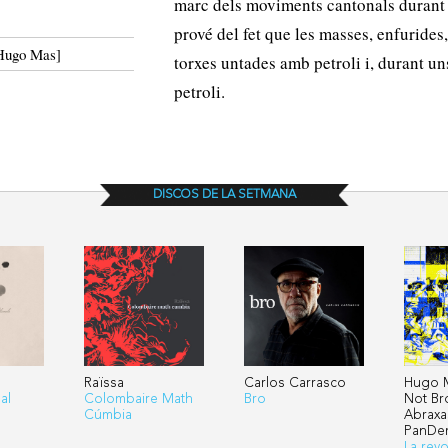
marc dels moviments cantonals durant 
prové del fet que les masses, enfuride
i Hugo Mas]
torxes untades amb petroli i, durant uns 
petroli.
DISCOS DE LA SETMANA
Raïssa
Carlos Carrasco
Hugo 
al
Colombaire Math
Bro
Not Br
Cúmbia
Abraxa
PanDe
La revo