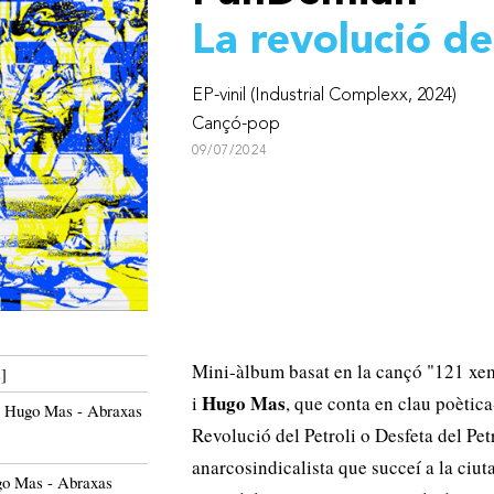
La revolució de
EP-vinil (Industrial Complexx, 2024)
Cançó-pop
09/07/2024
Mini-àlbum basat en la cançó "121 xe
]
Hugo Mas
i
, que conta en clau poètica-
i Hugo Mas - Abraxas
Revolució del Petroli o Desfeta del Pet
anarcosindicalista que succeí a la ciuta
ugo Mas - Abraxas