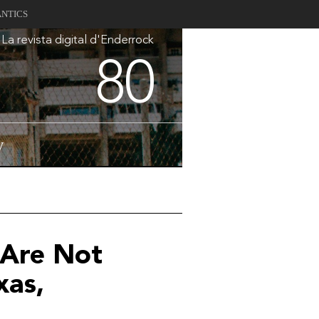
ANTICS
La revista digital d'Enderrock
80
V
Are Not
xas,