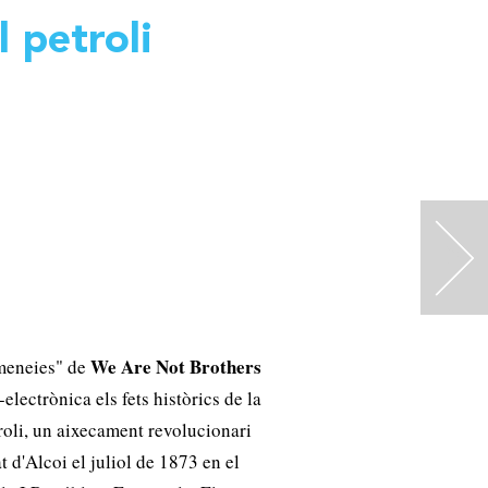
l petroli
>
We Are Not Brothers
meneies" de
electrònica els fets històrics de la
roli, un aixecament revolucionari
t d'Alcoi el juliol de 1873 en el