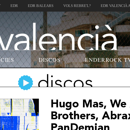
T
EDR
EDR BALEARS
VOLS REBRE'L?
EDR VALENCIÀ 
ÍCIES
DISCOS
ENDERROCK T
discos
Hugo Mas, We 
Brothers, Abra
PanDemian