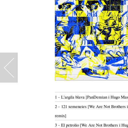
<
1 - L'argila blava [PanDemian i Hugo Mas
2 - 121 xemeneies [We Are Not Brothers 
remix]
3 - El petrolio [We Are Not Brothers i H