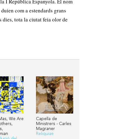
la I República Espanyola. El nom
s, duien com a estendards grans
dies, tota la ciutat feia olor de
Mas, We Are
Capella de
others,
Ministrers - Carles
s,
Magraner
mian
Reliquiae
lució del