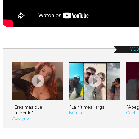
VÍDE
"Eres más que
"La nit més llarga"
"Apega
suficiente"
Bèrnia
Cactu
Adelyne