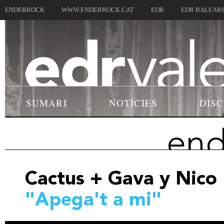
ENDERROCK
WWW.ENDERROCK.CAT
EDR
EDR BALEAR
SUMARI
NOTÍCIES
DIS
end
Cactus + Gava y Nico
"Apega't a mi"