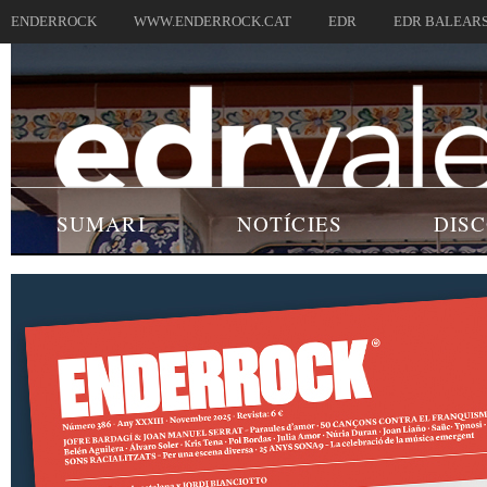
ENDERROCK
WWW.ENDERROCK.CAT
EDR
EDR BALEAR
SUMARI
NOTÍCIES
DIS