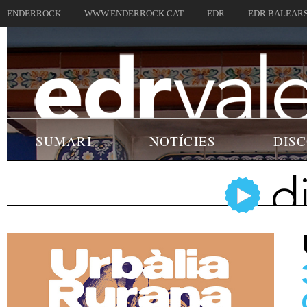
ENDERROCK
WWW.ENDERROCK.CAT
EDR
EDR BALEAR
SUMARI
NOTÍCIES
DIS
d