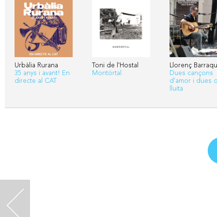
Urbàlia Rurana
Toni de l'Hostal
Llorenç Barraqu
35 anys i avant! En
Montörtal
Dues cançons
directe al CAT
d'amor i dues 
lluita
<