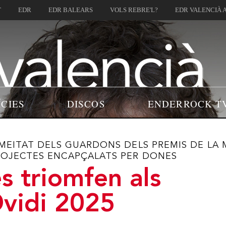
T
EDR
EDR BALEARS
VOLS REBRE'L?
EDR VALENCIÀ 
ÍCIES
DISCOS
ENDERROCK T
 MEITAT DELS GUARDONS DELS PREMIS DE LA
ROJECTES ENCAPÇALATS PER DONES
s triomfen als
vidi 2025