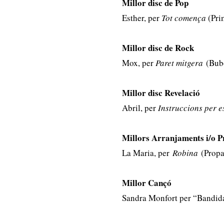
Millor disc de Pop
Esther, per
Tot comença
(Pri
Millor disc de Rock
Mox, per
Paret mitgera
(Bubo
Millor disc Revelació
Abril, per
Instruccions per e
Millors Arranjaments i/o P
La Maria, per
Robina
(Propag
Millor Cançó
Sandra Monfort per “Bandida