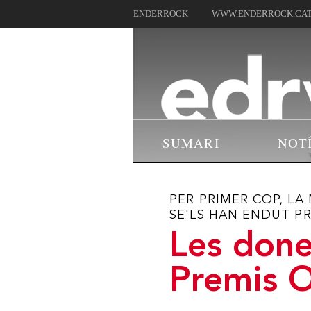
ENDERROCK
WWW.ENDERROCK.CA
SUMARI
NOT
PER PRIMER COP, LA
SE'LS HAN ENDUT P
Les done
Premis O