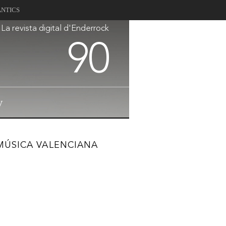
ANTICS
La revista digital d'Enderrock
90
V
 MÚSICA VALENCIANA