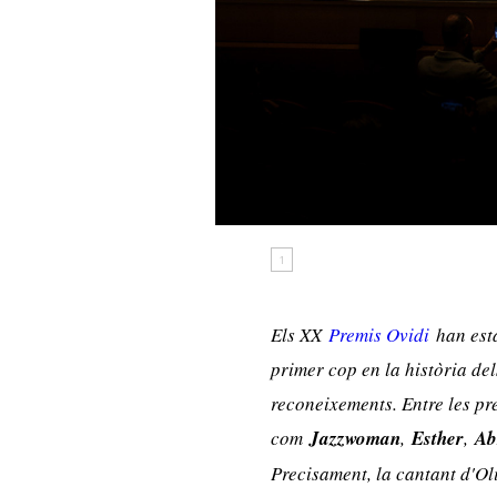
1
Els XX
Premis Ovidi
han esta
primer cop en la història del
reconeixements. Entre les pr
com
Jazzwoman
,
Esther
,
Ab
Precisament, la cantant d'Ol