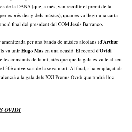
es de la DANA (que, a més, van recollir el premi de la
er exprés desig dels músics), quan es va llegir una carta
venció final del president del COM Jesús Barranco.
Arthur
ar amenitzada per una banda de músics alcoians (d'
Hugo Mas
Ovidi
e'ls va unir
en una ocasió. El record d'
e les constants de la nit, atès que que la gala es va fe al seu
el 30è aniversari de la seva mort. Al final, s'ha emplaçat als
valencià a la gala dels XXI Premis Ovidi que tindrà lloc
S OVIDI