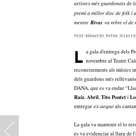
artistes més guardonats de l
premi a millor disc de folk i
mentre
Rivas
va rebre el de m
TEXT: REDACCIÓ. FOTOS: JULIO C
a gala d'entrega dels P
L
novembre al Teatre Cal
reconeixements als músics mé
dels guardons més rellevants 
DANA, que es va endur “Llad
Raíz
Abril
Tito Pontet
Lo
,
,
i
entregar
ex-aequo
als canta
La gala va mantenir el to rei
<
es va evidenciar al llarg de 