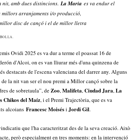
a nit, amb dues distincions.
La Maria
es va endur el
 a millors arranjaments i/o producció,
illor disc de cançó i el de millor lletra
EBOLLA.
remis Ovidi 2025 es va dur a terme el poassat 16 de
derón d'Alcoi, on es van lliurar més d'una quinzena de
s destacats de l'escena valenciana del darrer any. Alguns
de la nit van ser el nou premi a Millor cançó sobre la
Zoo
Malifeta
Ciudad Jara
La
res de sobretaula”, de
,
,
,
s
Chikos del Maíz
, i el Premi Trajectòria, que es va
Francesc Moisés
Jordi Gil
nts alcoians
i
.
vindicatiu que l'ha caracteritzat des de la seva creació. Això
l'acte, però especialment en tres moments: en la intervenció