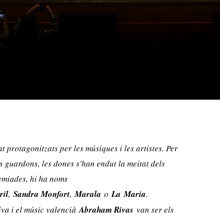
t protagonitzats per les músiques i les artistes. Per
s guardons, les dones s'han endut la meitat dels
emiades, hi ha noms
ril
,
Sandra Monfort
,
Marala
o
La
Maria
.
iva i el músic valencià
Abraham Rivas
van ser els