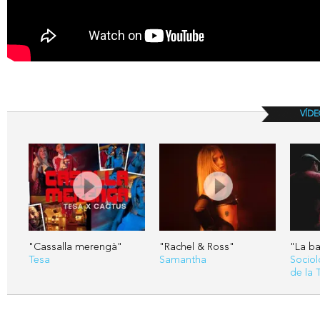
VÍDE
"Cassalla merengà"
"Rachel & Ross"
"La ba
Tesa
Samantha
Sociol
de la 