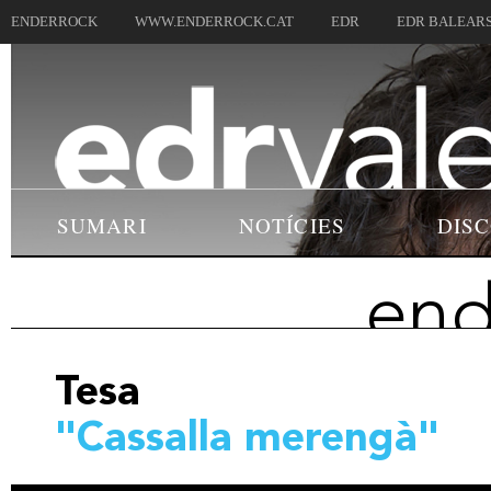
ENDERROCK
WWW.ENDERROCK.CAT
EDR
EDR BALEAR
SUMARI
NOTÍCIES
DIS
end
Tesa
"Cassalla merengà"