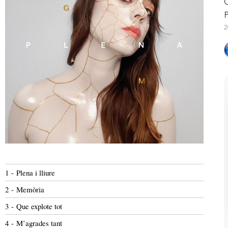
C
P
2
1 - Plena i lliure
2 - Memòria
3 - Que explote tot
4 - M’agrades tant