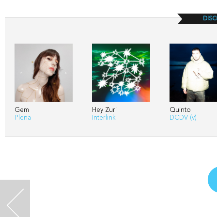
DISC
Gem
Hey Zuri
Quinto
Plena
Interlink
DCDV (v)
<