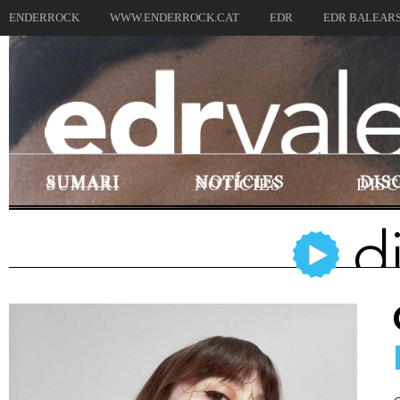
ENDERROCK
WWW.ENDERROCK.CAT
EDR
EDR BALEAR
SUMARI
NOTÍCIES
DIS
d