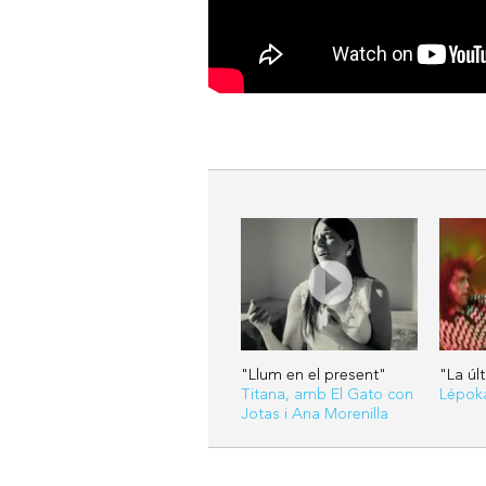
"Llum en el present"
"La úl
Titana, amb El Gato con
Lépok
Jotas i Ana Morenilla