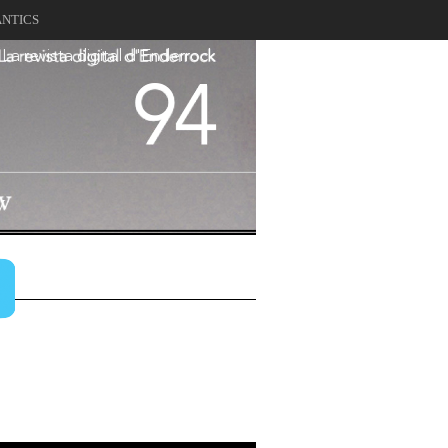
ANTICS
La revista digital d'Enderrock
94
V
v