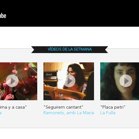
VÍDEOS DE LA SETMANA
tima y a casa"
"Seguirem cantant"
"Placa petri"
a
Ramonets, amb La Maria
La Fulla