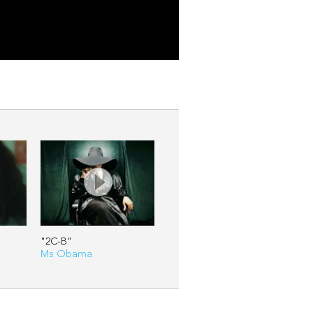
"2C-B"
Ms Obama