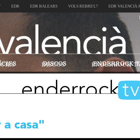
T
EDR
EDR BALEARS
VOLS REBRE'L?
EDR VALENCIÀ 
ÍCIES
DISCOS
ENDERROCK T
enderrock
t
 a casa"