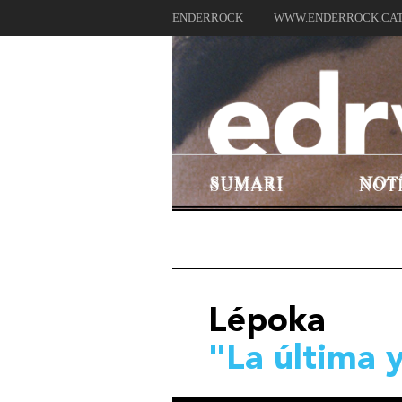
ENDERROCK
WWW.ENDERROCK.CA
SUMARI
NOT
Lépoka
"La última y