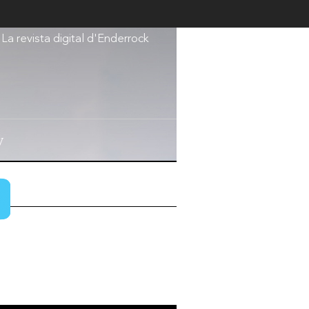
La revista digital d'Enderrock
V
v