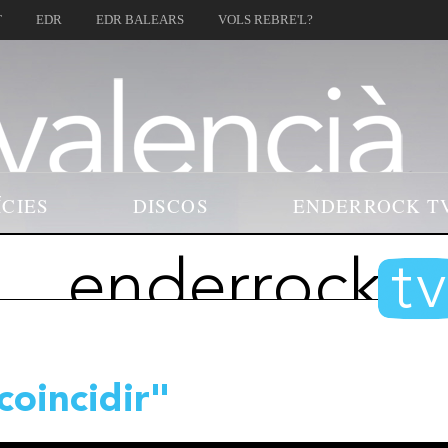
T
EDR
EDR BALEARS
VOLS REBRE'L?
ÍCIES
DISCOS
ENDERROCK T
enderrock
t
coincidir"