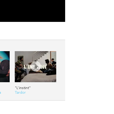
"L'instint"
a
Tardor