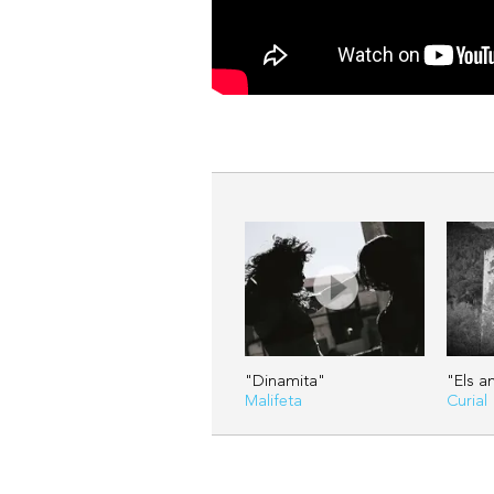
"Dinamita"
"Els a
Malifeta
Curial