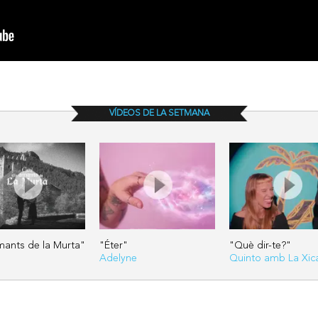
VÍDEOS DE LA SETMANA
mants de la Murta"
"Éter"
"Què dir-te?"
Adelyne
Quinto amb La Xic