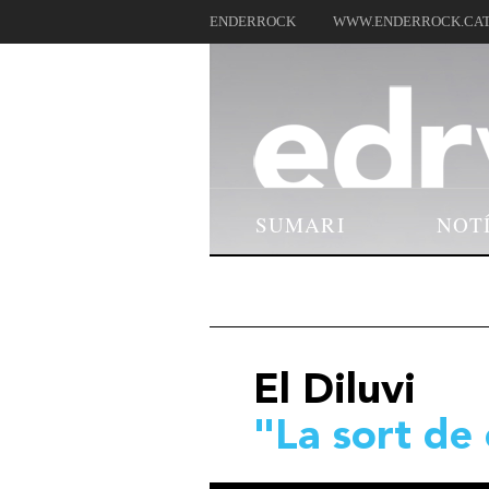
ENDERROCK
WWW.ENDERROCK.CA
SUMARI
NOT
El Diluvi
"La sort de 