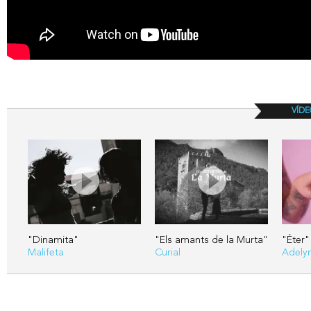
VÍDE
"Dinamita"
"Els amants de la Murta"
"Éter"
Malifeta
Curial
Adely