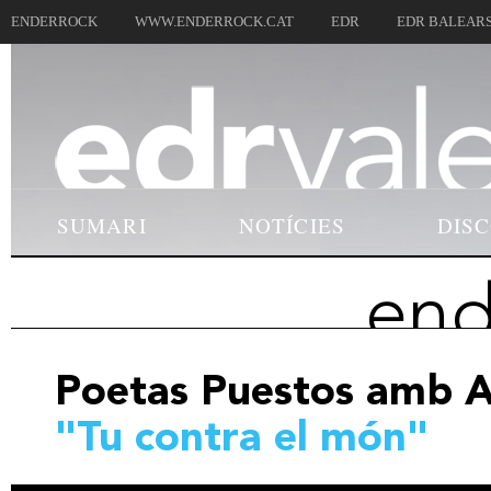
ENDERROCK
WWW.ENDERROCK.CAT
EDR
EDR BALEAR
SUMARI
NOTÍCIES
DIS
end
Poetas Puestos amb A
"Tu contra el món"