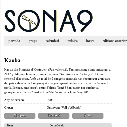
portada
grups
calendari
música
bases
edicions anterior
Kaoba
Kaoba són 8 músics d' Ontinyent (País valencià). Fan mestissatge amb missatge, a
2012 publiquen la seua primera maqueta "No mirem avall" i l'any 2013 una
extenció d'aquesta. Amb un total de 9 cançons originals han recorregut gran part
del país valencià on han guanyat una gran quantitat de concursos com "concert
per la llengua, amplifica't, entre d'altres. També han passat per catalunya,
guanyant el concurs "música Jove" de l'acampada Jove l'any 2013.
Any de creació
2009
Ciutat
Ontinyent (Vall d'Albaida)
MySpace
Facebook
Twitter
Nom
Delia Celada