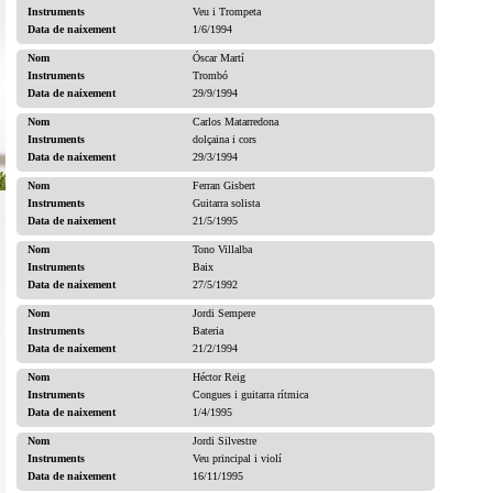
Instruments
Veu i Trompeta
Data de naixement
1/6/1994
Nom
Óscar Martí
Instruments
Trombó
Data de naixement
29/9/1994
Nom
Carlos Matarredona
Instruments
dolçaina i cors
Data de naixement
29/3/1994
Nom
Ferran Gisbert
Instruments
Guitarra solista
Data de naixement
21/5/1995
Nom
Tono Villalba
Instruments
Baix
Data de naixement
27/5/1992
Nom
Jordi Sempere
Instruments
Bateria
Data de naixement
21/2/1994
Nom
Héctor Reig
Instruments
Congues i guitarra rítmica
Data de naixement
1/4/1995
Nom
Jordi Silvestre
Instruments
Veu principal i violí
Data de naixement
16/11/1995