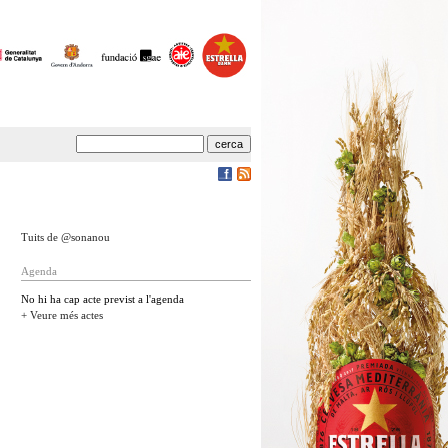
Tuits de @sonanou
Agenda
No hi ha cap acte previst a l'agenda
+ Veure més actes