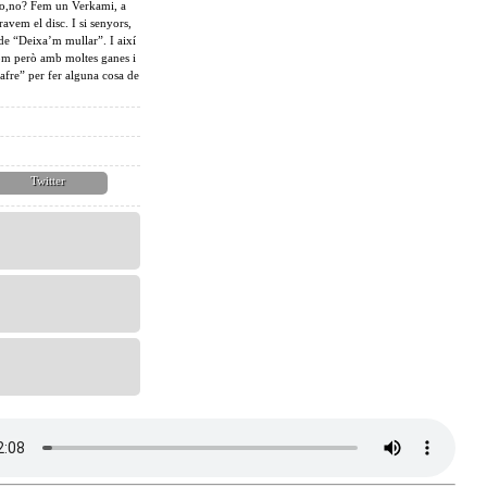
r-ho,no? Fem un Verkami, a
avem el disc. I si senyors,
de “Deixa’m mullar”. I així
com però amb moltes ganes i
cafre” per fer alguna cosa de
Twitter