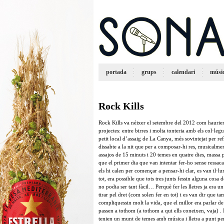
portada
grups
calendari
músi
Rock Kills
Rock Kills va néixer el setembre del 2012 com haurien
projectes: entre birres i molta tonteria amb els col·le
petit local d’assaig de La Canya, més sovintejat per ref
dissabte a la nit que per a composar-hi res, musicalme
assajos de 15 minuts i 20 temes en quatre dies, massa p
que el primer dia que van intentar fer-ho sense ressaca 
els hi calen per començar a pensar-hi clar, es van il·lu
tot, era possible que tots tres junts fessin alguna cosa d
no podia ser tant fàcil… Perquè fer les lletres ja era u
tirar pel dret (com solen fer en tot) i es van dir que t
compliquessin molt la vida, que el millor era parlar de
passen a tothom (a tothom a qui ells coneixen, vaja) . 
tenien un munt de temes amb música i lletra a punt per