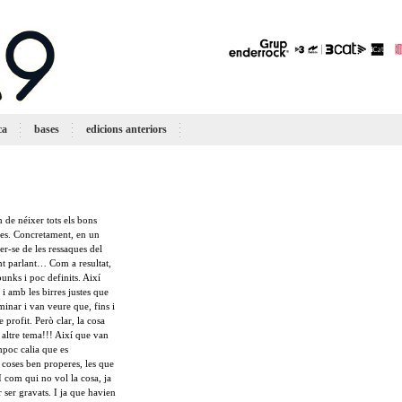
ca
bases
edicions anteriors
 de néixer tots els bons
gues. Concretament, en un
er-se de les ressaques del
nt parlant… Com a resultat,
unks i poc definits. Així
i amb les birres justes que
minar i van veure que, fins i
e profit. Però clar, la cosa
n altre tema!!! Així que van
ampoc calia que es
 coses ben properes, les que
I com qui no vol la cosa, ja
 ser gravats. I ja que havien