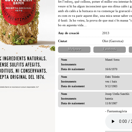
fet l’esforç, què collons, potser el millor era intenta
veure si hi ha algun inconscient que ens dóna calés i gr
amb els calés a la butxaca es va començar la gravació 
es com es va parir aquest disc, una mica sense saber 
il·lusió. Ja ho veieu, la prova de que mai s’és massa “
bo en aquesta vida…
Any de creació
2013
Ciutat
Olot (Garrotxa)
MySpace
Facebook
Nom
Manel Serra
Instruments
Data de naixement
16/6/1970
Nom
Dabi Toledo
Instruments
veu i baix
Data de naixement
9/12/1983
Nom
Josep Ureña Sanchís
Instruments
bateria
Data de naixement
11/8/1987
- Fantasmagòria