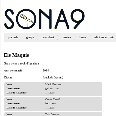
portada
grups
calendari
música
bases
edicions anterior
Els Maquis
Grup de pop-rock d'Igualada
Any de creació
2014
Ciutat
Igualada (Anoia)
Nom
Martí Martínez
Instruments
guitarra i veu
Data de naixement
1/1/2015
Nom
Carme Planell
Instruments
baix i veu
Data de naixement
1/1/2015
Nom
Tolo Gavarro