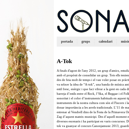
portada
grups
calendari
músi
A-Tok
A finals d'agost de l'any 2012, un grup d'amics, estudi
amb el propòsit de consolidar un grup. Tots ells teni
des de feia molt de temps i el van voler posar en pràct
va néixer la idea de “A-tok”, una banda de música amb
estil fresc, enèrgic i que faci vibrar a la gent en cada 
barreja d’estils entre el Rock, l’Ska, el Reggae i el Fo
sonoritat i el color d’instruments habituals en aquest
instruments de la nostra cultura com són el Fiscorn i l
donar importància a les arrels tradicionals. L’11 de m
estrenar al Vendrell dins de la Festa de la Primavera O
Zag d’aquest mateix municipi. Des d’aquell moment el
diversos escenaris i ha participat en varis concursos. D
tok va guanyar el concurs Canonjamusic 2013, guardó