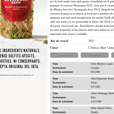
per la festa major junt amb grups consolidats en el p
guanyar el concurs Musicamp 2013, cosa que li va per
de Música Jove de l’Acampada Jove 2013. Després de
concerts el grup es va tancar al local per a produir els
maqueta que més tard enregistraria als estudis Sisdb 
amb tres temes va ser presentada el febrer del 2014 i e
del grup www.a-tok.cat . Actualment i durant bona par
ha estat preparant el seu directe amb nous temes en el 
espectacle més acurat i treballat.
Any de creació
2012
Ciutat
L'Aleixar (Baix Camp
MySpace
Facebook
Nom
Jordi Montoya Lasala
Instruments
Guitarra
Data de naixement
8/6/1988
Nom
Aida Requesens Rodri
Instruments
Teclat
Data de naixement
6/6/1992
Nom
Albert Domingo Muril
Instruments
Baix
Data de naixement
14/3/1988
Nom
Dídac Mariné Olesti
Instruments
Bateria