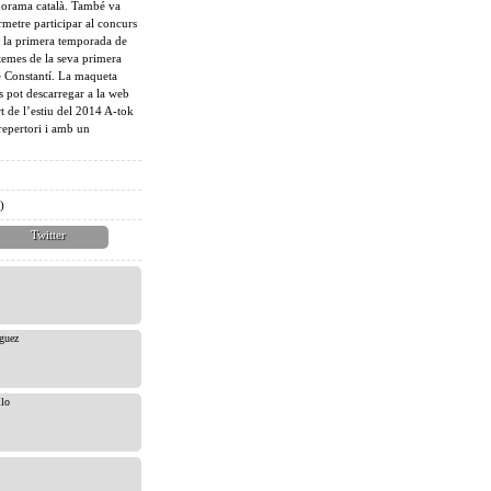
anorama català. També va
metre participar al concurs
 la primera temporada de
 temes de la seva primera
de Constantí. La maqueta
s pot descarregar a la web
t de l’estiu del 2014 A-tok
repertori i amb un
)
Twitter
guez
lo