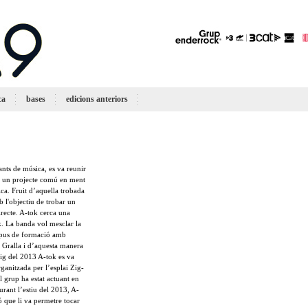
ca
bases
edicions anteriors
ants de música, es va reunir
en un projecte comú en ment
ica. Fruit d’aquella trobada
 l'objectiu de trobar un
directe. A-tok cerca una
lk. La banda vol mesclar la
 tipus de formació amb
a Gralla i d’aquesta manera
aig del 2013 A-tok es va
rganitzada per l’esplai Zig-
 grup ha estat actuant en
urant l’estiu del 2013, A-
 que li va permetre tocar