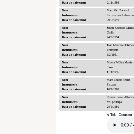
Data de naixement
2/11/1993
Nom
Marc Vall Balanyà
Instruments
Percussions + Acordió
Data de naixement
29/5/1991
Nom
Jaume Cuartero Merca
Instruments
Gralla
Data de naixement
24/5/1994
Nom
Joan Marimon Climen
Instruments
Trompeta
Data de naixement
8/2/1991
Nom
Mireia Pellisa Martín
Instruments
Saxo
Data de naixement
11/1/1995
Nom
Marc Ballart Pedret
Instruments
Fiscorn
Data de naixement
10/7/1988
Nom
Roman Bonet Albared
Instruments
Veu principal
Data de naixement
28/9/1980
A-Tok - Caminant