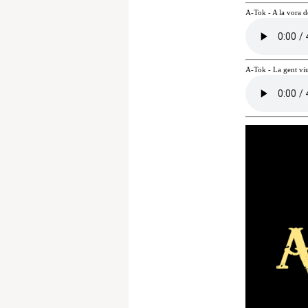
A-Tok - A la vora d
A-Tok - La gent vi