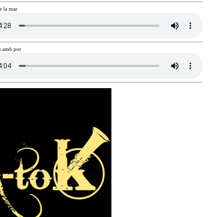
e la mar
u amb por