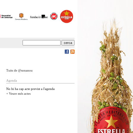
Tuits de @sonanou
Agenda
No hi ha cap acte previst a l'agenda
+ Veure més actes