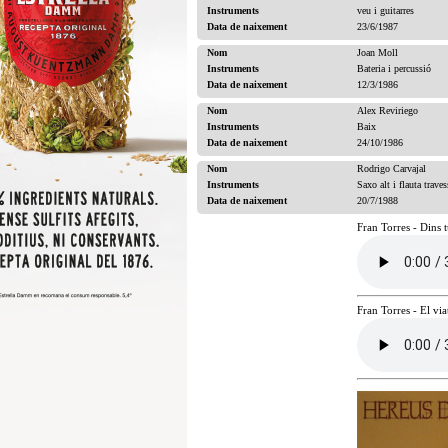
Instruments
veu i guitarres
Data de naixement
23/6/1987
Nom
Joan Moll
Instruments
Bateria i percussió
Data de naixement
12/3/1986
Nom
Alex Reviriego
Instruments
Baix
Data de naixement
24/10/1986
Nom
Rodrigo Carvajal
Instruments
Saxo alt i flauta traves
Data de naixement
20/7/1988
Fran Torres - Dins t
Fran Torres - El via