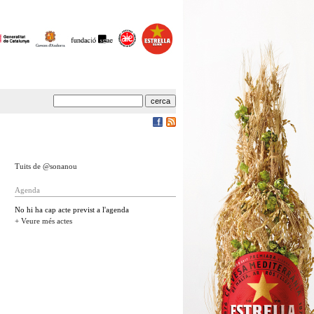
Tuits de @sonanou
Agenda
No hi ha cap acte previst a l'agenda
+ Veure més actes