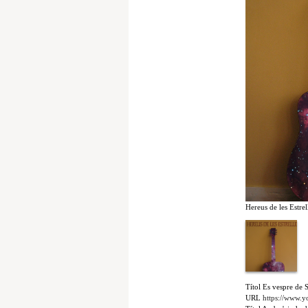
Hereus de les Estrel
Títol
Es vespre de S
URL
https://www.