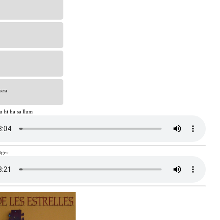
sera
u hi ha sa llum
tger