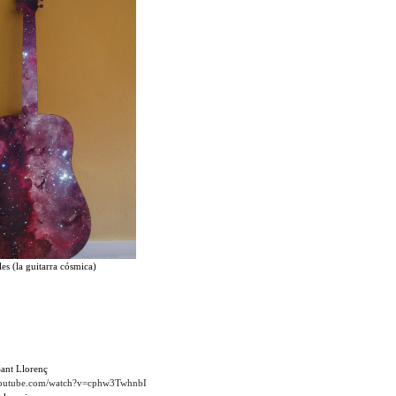
les (la guitarra cósmica)
ant Llorenç
youtube.com/watch?v=cphw3TwhnbI