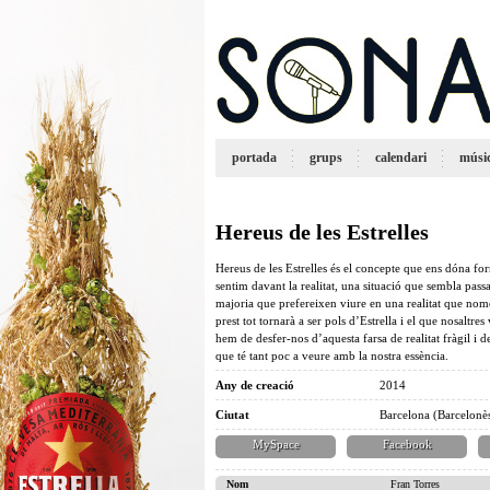
portada
grups
calendari
músi
Hereus de les Estrelles
Hereus de les Estrelles és el concepte que ens dóna fo
sentim davant la realitat, una situació que sembla pas
majoria que prefereixen viure en una realitat que nom
prest tot tornarà a ser pols d’Estrella i el que nosaltre
hem de desfer-nos d’aquesta farsa de realitat fràgil i 
que té tant poc a veure amb la nostra essència.
Any de creació
2014
Ciutat
Barcelona (Barcelonè
MySpace
Facebook
Nom
Fran Torres