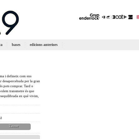
ca
bases
edicions anteriors
rma i defineix com ens
sar desapercebuda per la gran
és pots comprar. Tard o
s volem transmetre és que
desequilibrada en què vivim,
s)
Twitter