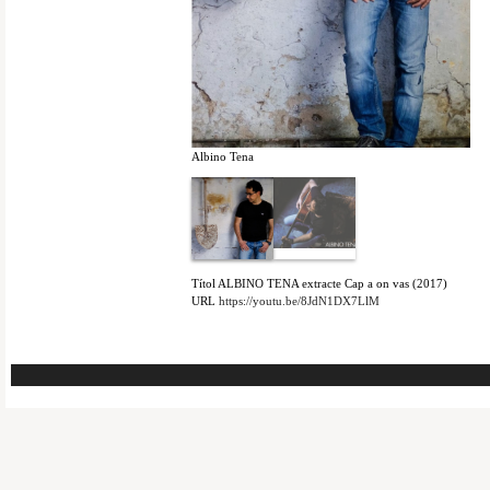
Albino Tena
Títol
ALBINO TENA extracte Cap a on vas (2017)
URL
https://youtu.be/8JdN1DX7LlM