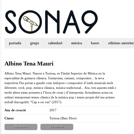
portada
grups
calendari
música
bases
edicions anterior
Albino Tena Mauri
Albino Tena Mauri. Nascut a Tortosa, es Titulat Superior de Música en la
especialitat de guitarra clàssica. Guitarrista, cantant, compositor... la seva
trajectòria l'ha portat a gaudir com intèrpret i compositor d’estils musicals molt
diferents: rock, pop, música clàssica, música tradicional... Ara, tots aquests estils i
molts altres estan presents a l’hora de crear i d’interpretar. Actualment actua en
solitari interpretant temes clàssics de la música pop i temes propis del seu primer
treball discogràfic “Cap a on vas” (2017).
Any de creació
2017
Ciutat
Tortosa (Baix Ebre)
MySpace
Facebook