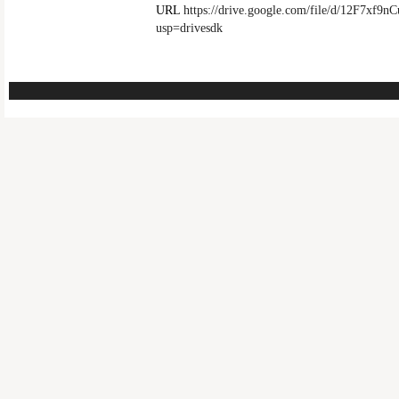
URL
https://drive.google.com/file/d/12F7
usp=drivesdk