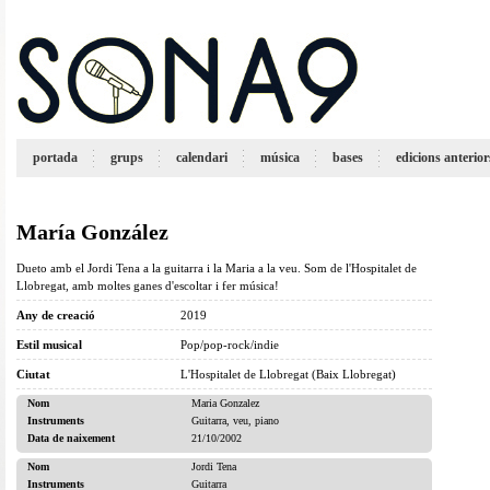
portada
grups
calendari
música
bases
edicions anterior
María González
Dueto amb el Jordi Tena a la guitarra i la Maria a la veu. Som de l'Hospitalet de
Llobregat, amb moltes ganes d'escoltar i fer música!
Any de creació
2019
Estil musical
Pop/pop-rock/indie
Ciutat
L'Hospitalet de Llobregat (Baix Llobregat)
Nom
Maria Gonzalez
Instruments
Guitarra, veu, piano
Data de naixement
21/10/2002
Nom
Jordi Tena
Instruments
Guitarra