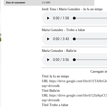
Data de naixement
1/1/1991
Jordi Tena i María González - Ja fa un temps
María Gonzalez - Trobo a faltar
María Gonzalez - Balla'm
Carregant i
Títol
Ja fa un temps
URL
https://drive.google.com/file/d/11TA
usp=drivesdk
Títol
Balla'm
URL
https://drive.google.com/file/d/12Ia9
usp=drivesdk
Títol
Trobo a faltar