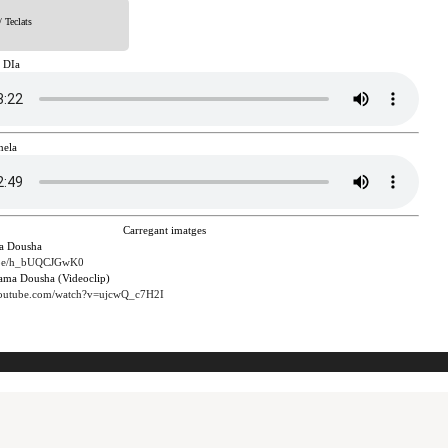
/ Teclats
 DIa
nela
Carregant imatges
a Dousha
u.be/h_bUQCJGwK0
ama Dousha (Videoclip)
youtube.com/watch?v=ujcwQ_c7H2I