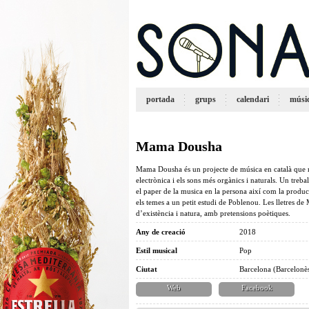
portada
grups
calendari
músi
Mama Dousha
Mama Dousha és un projecte de música en català que n
electrònica i els sons més orgànics i naturals. Un treba
el paper de la musica en la persona així com la produc
els temes a un petit estudi de Poblenou. Les lletres 
d’existència i natura, amb pretensions poètiques.
Any de creació
2018
Estil musical
Pop
Ciutat
Barcelona (Barcelonè
Web
Facebook