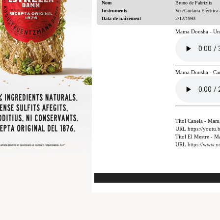
Nom
Bruno de Fabriziis
Instruments
Veu/Guitarra Elèctrica 
Data de naixement
2/12/1993
Mama Dousha - Un
Mama Dousha - Ca
Títol
Canela - Mam
URL
https://yout
Títol
El Mestre - M
URL
https://www.