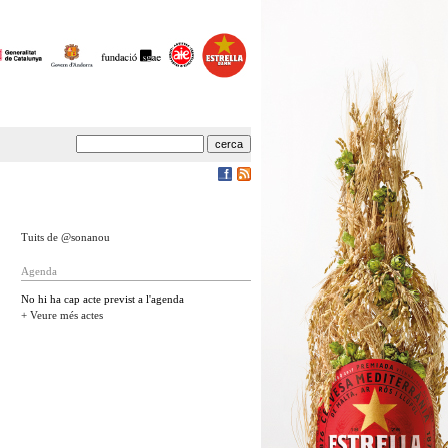
Tuits de @sonanou
Agenda
No hi ha cap acte previst a l'agenda
+ Veure més actes