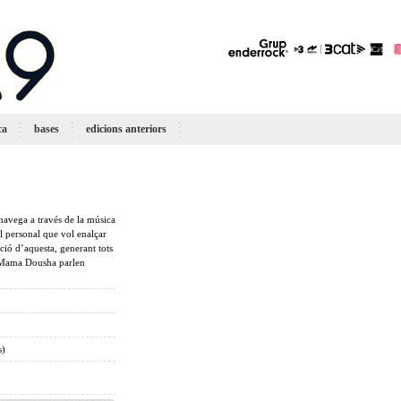
ca
bases
edicions anteriors
avega a través de la música
ll personal que vol enalçar
ció d’aquesta, generant tots
de Mama Dousha parlen
s)