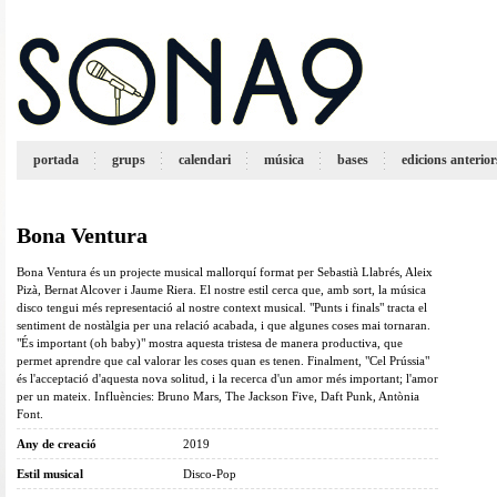
portada
grups
calendari
música
bases
edicions anterior
Bona Ventura
Bona Ventura és un projecte musical mallorquí format per Sebastià Llabrés, Aleix
Pizà, Bernat Alcover i Jaume Riera. El nostre estil cerca que, amb sort, la música
disco tengui més representació al nostre context musical. "Punts i finals" tracta el
sentiment de nostàlgia per una relació acabada, i que algunes coses mai tornaran.
"És important (oh baby)" mostra aquesta tristesa de manera productiva, que
permet aprendre que cal valorar les coses quan es tenen. Finalment, "Cel Prússia"
és l'acceptació d'aquesta nova solitud, i la recerca d'un amor més important; l'amor
per un mateix. Influències: Bruno Mars, The Jackson Five, Daft Punk, Antònia
Font.
Any de creació
2019
Estil musical
Disco-Pop