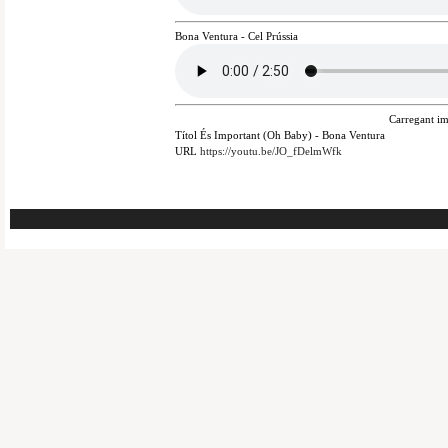
Bona Ventura - Cel Prússia
Carregant im
Títol
És Important (Oh Baby) - Bona Ventura
URL
https://youtu.be/JO_fDelmWfk