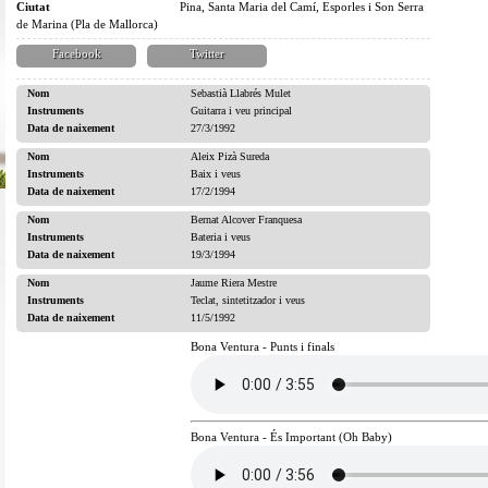
Ciutat
Pina, Santa Maria del Camí, Esporles i Son Serra
de Marina (Pla de Mallorca)
Facebook
Twitter
Nom
Sebastià Llabrés Mulet
Instruments
Guitarra i veu principal
Data de naixement
27/3/1992
Nom
Aleix Pizà Sureda
Instruments
Baix i veus
Data de naixement
17/2/1994
Nom
Bernat Alcover Franquesa
Instruments
Bateria i veus
Data de naixement
19/3/1994
Nom
Jaume Riera Mestre
Instruments
Teclat, sintetitzador i veus
Data de naixement
11/5/1992
Bona Ventura - Punts i finals
Bona Ventura - És Important (Oh Baby)