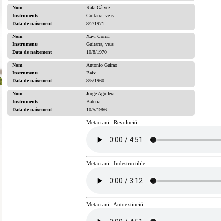
Nom
Rafa Gálvez
Instruments
Guitarra, veus
Data de naixement
8/2/1971
Nom
Xavi Corral
Instruments
Guitarra, veus
Data de naixement
10/8/1970
Nom
Antonio Guirao
Instruments
Baix
Data de naixement
8/5/1960
Nom
Jorge Aguilera
Instruments
Bateria
Data de naixement
10/5/1966
Metacrani - Revolució
Metacrani - Indestructible
Metacrani - Autoextinció