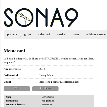
portada
grups
calendari
música
bases
edicions anterior
Metacrani
La bèstia ha despertat. És l'hora de METACRANI... Venim a rebentar-ho tot. Esteu
preparats?
Any de creació
2018
Estil musical
Heavy Metal
Ciutat
Barcelona i comarques (Barcelonès)
Web
Facebook
Nom
David Coves
Instruments
Veu principal
Data de naixement
28/3/1970