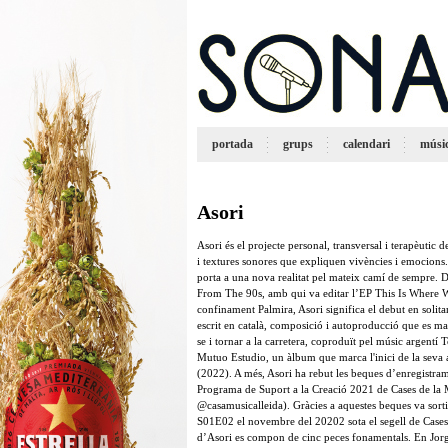
portada
grups
calendari
músi
Asori
Asori és el projecte personal, transversal i terapèutic
i textures sonores que expliquen vivències i emocions
porta a una nova realitat pel mateix camí de sempre. 
From The 90s, amb qui va editar l’EP This Is Where W
confinament Palmira, Asori significa el debut en solita
escrit en català, composició i autoproducció que es mate
se i tornar a la carretera, coproduït pel músic argentí
Mutuo Estudio, un àlbum que marca l'inici de la seva 
(2022). A més, Asori ha rebut les beques d’enregistra
Programa de Suport a la Creació 2021 de Cases de la
@casamusicalleida). Gràcies a aquestes beques va sorti
S01E02 el novembre del 20202 sota el segell de Cases 
d’Asori es compon de cinc peces fonamentals. En Jorg