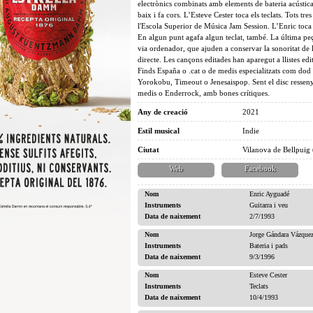
electrònics combinats amb elements de bateria acústica
baix i fa cors. L’Esteve Cester toca els teclats. Tots tre
l'Escola Superior de Música Jam Session. L’Enric toca la
En algun punt agafa algun teclat, també. La última pe
via ordenador, que ajuden a conservar la sonoritat de 
directe. Les cançons editades han aparegut a llistes ed
Finds España o .cat o de medis especialitzats com d
Yorokobu, Timeout o Jenesaispop. Sent el disc resseny
medis o Enderrock, amb bones crítiques.
Any de creació
2021
Estil musical
Indie
Ciutat
Vilanova de Bellpuig 
Web
Facebook
Nom
Enric Ayguadé
Instruments
Guitarra i veu
Data de naixement
2/7/1993
Nom
Jorge Gándara Vázque
Instruments
Bateria i pads
Data de naixement
9/3/1996
Nom
Esteve Cester
Instruments
Teclats
Data de naixement
10/4/1993