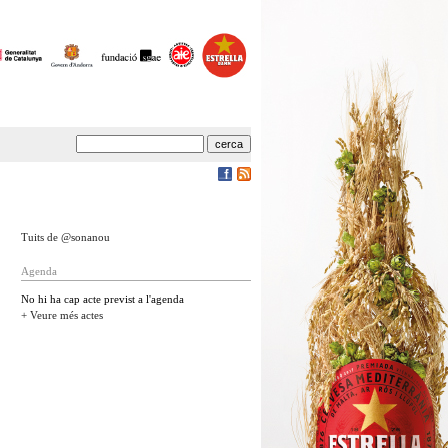
Tuits de @sonanou
Agenda
No hi ha cap acte previst a l'agenda
+ Veure més actes