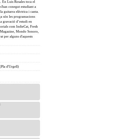
. En Luis Rosales toca el
s s'han conegut estudiant a
 guitarra elèctrica i canta.
ça són les programacions
la gravació d’estudi en
itorials com IndieCat, Fresh
od Magazine, Mondo Sonoro,
at per alguns d'aquests
(Pla d'Urgell)
z