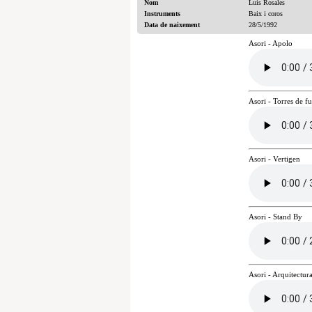
Nom
Luis Rosales
Instruments
Baix i coros
Data de naixement
28/5/1992
Asori - Apolo
Asori - Torres de 
Asori - Vertigen
Asori - Stand By
Asori - Arquitectur