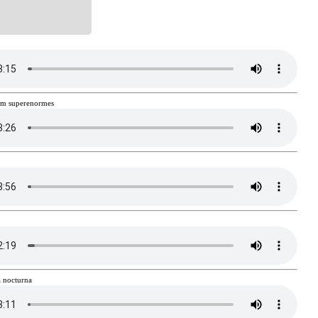
fum superenormes
a nocturna