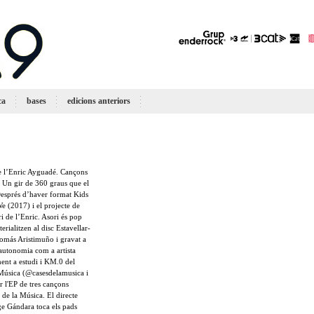
ca
bases
edicions anteriors
 de l’Enric Ayguadé. Cançons
. Un gir de 360 graus que el
Després d’haver format Kids
e (2017) i el projecte de
ri de l’Enric. Asori és pop
rialitzen al disc Estavellar-
 Tomás Aristimuño i gravat a
autonomia com a artista
ment a estudi i KM.0 del
 Música (@casesdelamusica i
r l'EP de tres cançons
de la Música. El directe
e Gándara toca els pads