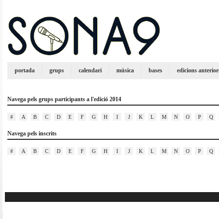
portada
grups
calendari
música
bases
edicions anterior
Navega pels grups participants a l'edició 2014
#
A
B
C
D
E
F
G
H
I
J
K
L
M
N
O
P
Q
Navega pels inscrits
#
A
B
C
D
E
F
G
H
I
J
K
L
M
N
O
P
Q