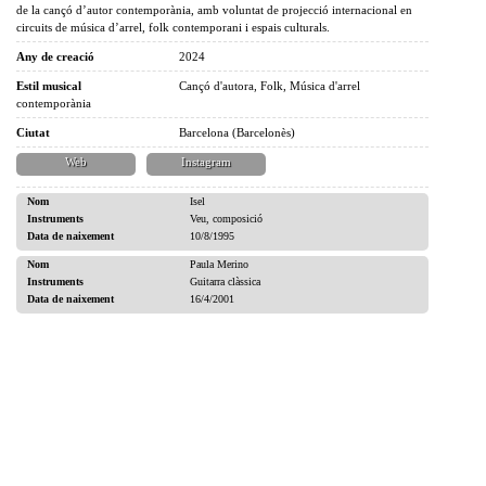
de la cançó d’autor contemporània, amb voluntat de projecció internacional en
circuits de música d’arrel, folk contemporani i espais culturals.
Any de creació
2024
Estil musical
Cançó d'autora, Folk, Música d'arrel
contemporània
Ciutat
Barcelona (Barcelonès)
Web
Instagram
Nom
Isel
Instruments
Veu, composició
Data de naixement
10/8/1995
Nom
Paula Merino
Instruments
Guitarra clàssica
Data de naixement
16/4/2001