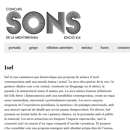
portada
grups
edicions anteriors
música
bases
contacte
Isel
Isel és una cantautora que desenvolupa una proposta de música d’arrel
contemporània amb una mirada íntima i actual. La seva obra parteix de la veu i la
guitarra clàssica com a eix central, construint un llenguatge on el silenci, la
paraula i la interpretació tenen el mateix pes. La seva música fusiona influències
del folk ibèric i llatinoamericà amb una sensibilitat contemporània, creant un espai
sonor minimalista, emocional i profundament narratiu. Les seves cançons
sorgeixen de l’experiència quotidiana, la memòria i els paisatges emocionals, amb
una atenció especial als detalls que sovint passen desapercebuts. En directe, Isel
presenta un format íntim de veu i guitarra clàssica, on la proximitat amb el públic
és essencial. Les seves actuacions no busquen l’impacte espectacular, sinó la
connexió real i la creació d’un espai compartit d’escolta i presència. El projecte
s’ha consolidat com una proposta emergent amb identitat pròpia dins de l’escena