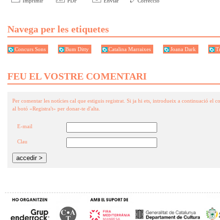
Imprimir
PDF
Enviar
Correcció
Navega per les etiquetes
Concurs Sons
Bum Ditty
Catalina Marraixes
Joana Dark
T
FEU EL VOSTRE COMENTARI
Per comentar les notícies cal que estiguis registrat. Si ja hi ets, introdueix a continuació el co
al botó «Registra't» per donar-te d'alta.
E-mail
Clau